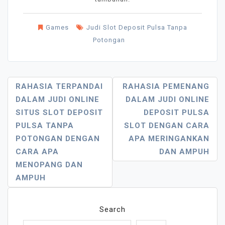
Games
Judi Slot Deposit Pulsa Tanpa
Potongan
Post
RAHASIA TERPANDAI
RAHASIA PEMENANG
DALAM JUDI ONLINE
DALAM JUDI ONLINE
Navigation
SITUS SLOT DEPOSIT
DEPOSIT PULSA
PULSA TANPA
SLOT DENGAN CARA
POTONGAN DENGAN
APA MERINGANKAN
CARA APA
DAN AMPUH
MENOPANG DAN
AMPUH
Search