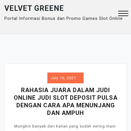
Skip
VELVET GREENE
to
Portal Informasi Bonus dan Promo Games Slot Online
content
Close
Menu
July 10, 2021
RAHASIA JUARA DALAM JUDI
ONLINE JUDI SLOT DEPOSIT PULSA
DENGAN CARA APA MENUNJANG
DAN AMPUH
Mungkin banyak dari kalian yang sudah sering main-