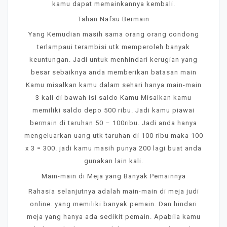
kamu dapat memainkannya kembali.
Tahan Nafsu Bermain
Yang Kemudian masih sama orang orang condong
terlampaui terambisi utk memperoleh banyak
keuntungan. Jadi untuk menhindari kerugian yang
besar sebaiknya anda memberikan batasan main
Kamu misalkan kamu dalam sehari hanya main-main
3 kali di bawah isi saldo Kamu Misalkan kamu
memiliki saldo depo 500 ribu. Jadi kamu piawai
bermain di taruhan 50 – 100ribu. Jadi anda hanya
mengeluarkan uang utk taruhan di 100 ribu maka 100
x 3 = 300. jadi kamu masih punya 200 lagi buat anda
gunakan lain kali.
Main-main di Meja yang Banyak Pemainnya
Rahasia selanjutnya adalah main-main di meja judi
online. yang memiliki banyak pemain. Dan hindari
meja yang hanya ada sedikit pemain. Apabila kamu