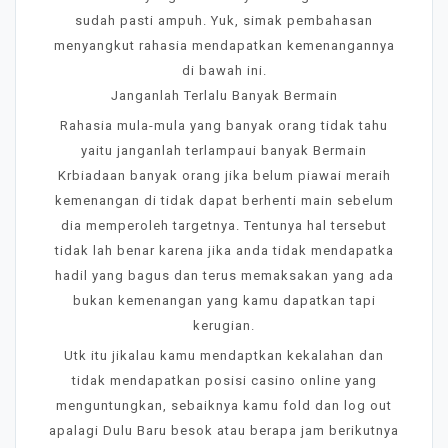
sudah pasti ampuh. Yuk, simak pembahasan
menyangkut rahasia mendapatkan kemenangannya
di bawah ini.
Janganlah Terlalu Banyak Bermain
Rahasia mula-mula yang banyak orang tidak tahu
yaitu janganlah terlampaui banyak Bermain
Krbiadaan banyak orang jika belum piawai meraih
kemenangan di tidak dapat berhenti main sebelum
dia memperoleh targetnya. Tentunya hal tersebut
tidak lah benar karena jika anda tidak mendapatka
hadil yang bagus dan terus memaksakan yang ada
bukan kemenangan yang kamu dapatkan tapi
kerugian.
Utk itu jikalau kamu mendaptkan kekalahan dan
tidak mendapatkan posisi casino online yang
menguntungkan, sebaiknya kamu fold dan log out
apalagi Dulu Baru besok atau berapa jam berikutnya