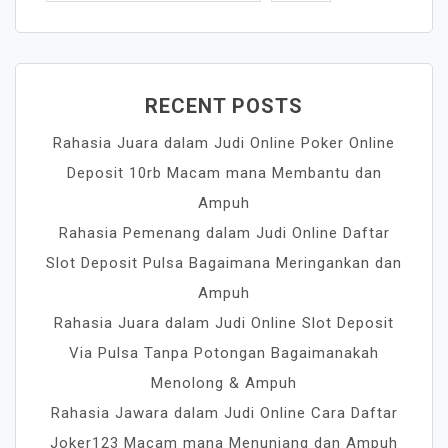
RECENT POSTS
Rahasia Juara dalam Judi Online Poker Online
Deposit 10rb Macam mana Membantu dan
Ampuh
Rahasia Pemenang dalam Judi Online Daftar
Slot Deposit Pulsa Bagaimana Meringankan dan
Ampuh
Rahasia Juara dalam Judi Online Slot Deposit
Via Pulsa Tanpa Potongan Bagaimanakah
Menolong & Ampuh
Rahasia Jawara dalam Judi Online Cara Daftar
Joker123 Macam mana Menunjang dan Ampuh