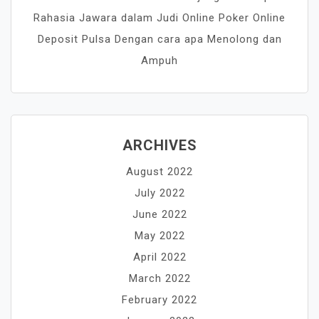
Rahasia Jawara dalam Judi Online Poker Online
Deposit Pulsa Dengan cara apa Menolong dan
Ampuh
ARCHIVES
August 2022
July 2022
June 2022
May 2022
April 2022
March 2022
February 2022