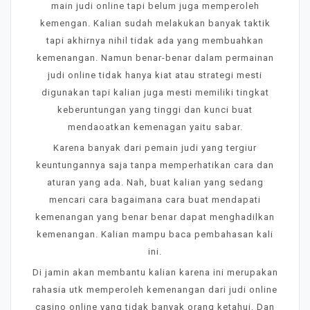
main judi online tapi belum juga memperoleh
kemengan. Kalian sudah melakukan banyak taktik
tapi akhirnya nihil tidak ada yang membuahkan
kemenangan. Namun benar-benar dalam permainan
judi online tidak hanya kiat atau strategi mesti
digunakan tapi kalian juga mesti memiliki tingkat
keberuntungan yang tinggi dan kunci buat
mendaoatkan kemenagan yaitu sabar.
Karena banyak dari pemain judi yang tergiur
keuntungannya saja tanpa memperhatikan cara dan
aturan yang ada. Nah, buat kalian yang sedang
mencari cara bagaimana cara buat mendapati
kemenangan yang benar benar dapat menghadilkan
kemenangan. Kalian mampu baca pembahasan kali
ini.
Di jamin akan membantu kalian karena ini merupakan
rahasia utk memperoleh kemenangan dari judi online
casino online yang tidak banyak orang ketahui. Dan