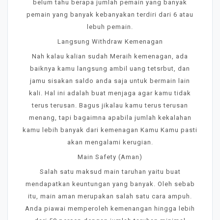
belum tahu berapa jumlah pemain yang banyak
pemain yang banyak kebanyakan terdiri dari 6 atau
lebuh pemain.
Langsung Withdraw Kemenagan
Nah kalau kalian sudah Meraih kemenagan, ada
baiknya kamu langsung ambil uang tetsrbut, dan
jamu sisakan saldo anda saja untuk bermain lain
kali. Hal ini adalah buat menjaga agar kamu tidak
terus terusan. Bagus jikalau kamu terus terusan
menang, tapi bagaimna apabila jumlah kekalahan
kamu lebih banyak dari kemenagan Kamu Kamu pasti
akan mengalami kerugian.
Main Safety (Aman)
Salah satu maksud main taruhan yaitu buat
mendapatkan keuntungan yang banyak. Oleh sebab
itu, main aman merupakan salah satu cara ampuh.
Anda piawai memperoleh kemenangan hingga lebih