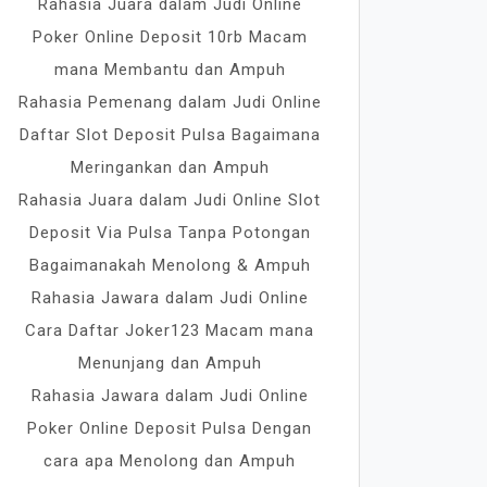
Rahasia Juara dalam Judi Online
Poker Online Deposit 10rb Macam
mana Membantu dan Ampuh
Rahasia Pemenang dalam Judi Online
Daftar Slot Deposit Pulsa Bagaimana
Meringankan dan Ampuh
Rahasia Juara dalam Judi Online Slot
Deposit Via Pulsa Tanpa Potongan
Bagaimanakah Menolong & Ampuh
Rahasia Jawara dalam Judi Online
Cara Daftar Joker123 Macam mana
Menunjang dan Ampuh
Rahasia Jawara dalam Judi Online
Poker Online Deposit Pulsa Dengan
cara apa Menolong dan Ampuh