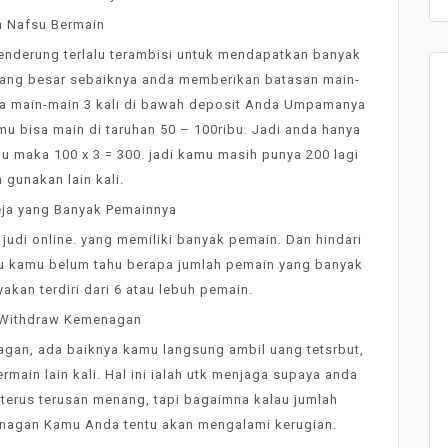
n Nafsu Bermain
enderung terlalu terambisi untuk mendapatkan banyak
 yang besar sebaiknya anda memberikan batasan main-
ya main-main 3 kali di bawah deposit Anda Umpamanya
mu bisa main di taruhan 50 – 100ribu. Jadi anda hanya
u maka 100 x 3 = 300. jadi kamu masih punya 200 lagi
 gunakan lain kali.
eja yang Banyak Pemainnya
judi online. yang memiliki banyak pemain. Dan hindari
au kamu belum tahu berapa jumlah pemain yang banyak
kan terdiri dari 6 atau lebuh pemain.
Withdraw Kemenagan
gan, ada baiknya kamu langsung ambil uang tetsrbut,
main lain kali. Hal ini ialah utk menjaga supaya anda
 terus terusan menang, tapi bagaimna kalau jumlah
enagan Kamu Anda tentu akan mengalami kerugian.