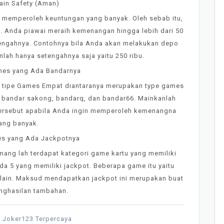
ain Safety (Aman)
at memperoleh keuntungan yang banyak. Oleh sebab itu,
. Anda piawai meraih kemenangan hingga lebih dari 50
tengahnya. Contohnya bila Anda akan melakukan depo
lah hanya setengahnya saja yaitu 250 ribu.
ames yang Ada Bandarnya
8 tipe Games Empat diantaranya merupakan type games
, bandar sakong, bandarq, dan bandar66. Mainkanlah
 tersebut apabila Anda ingin memperoleh kemenangna
ang banyak.
s yang Ada Jackpotnya
ang lah terdapat kategori game kartu yang memiliki
da 5 yang memiliki jackpot. Beberapa game itu yaitu
-lain. Maksud mendapatkan jackpot ini merupakan buat
nghasilan tambahan.
Joker123 Terpercaya