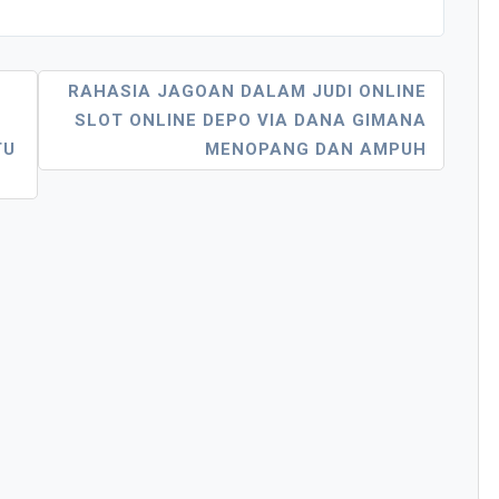
RAHASIA JAGOAN DALAM JUDI ONLINE
SLOT ONLINE DEPO VIA DANA GIMANA
TU
MENOPANG DAN AMPUH