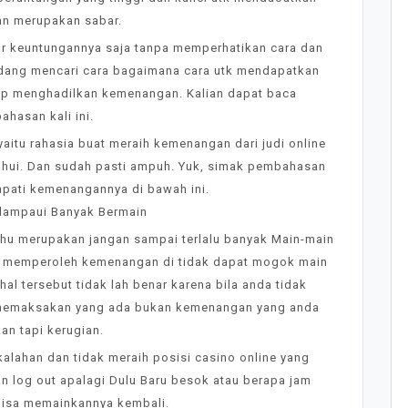
n merupakan sabar.
iur keuntungannya saja tanpa memperhatikan cara dan
sedang mencari cara bagaimana cara utk mendapatkan
p menghadilkan kemenangan. Kalian dapat baca
hasan kali ini.
yaitu rahasia buat meraih kemenangan dari judi online
tahui. Dan sudah pasti ampuh. Yuk, simak pembahasan
apati kemenangannya di bawah ini.
rlampaui Banyak Bermain
ahu merupakan jangan sampai terlalu banyak Main-main
t memperoleh kemenangan di tidak dapat mogok main
hal tersebut tidak lah benar karena bila anda tidak
 memaksakan yang ada bukan kemenangan yang anda
an tapi kerugian.
alahan dan tidak meraih posisi casino online yang
 log out apalagi Dulu Baru besok atau berapa jam
bisa memainkannya kembali.