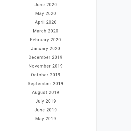
June 2020
May 2020
April 2020
March 2020
February 2020
January 2020
December 2019
November 2019
October 2019
September 2019
August 2019
July 2019
June 2019
May 2019