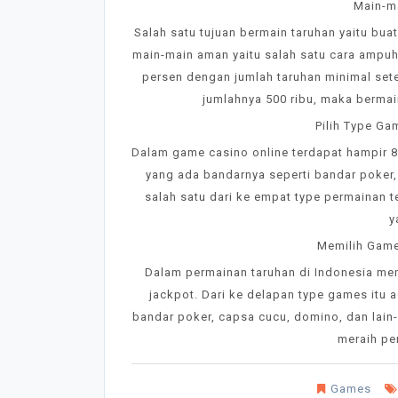
Main-m
Salah satu tujuan bermain taruhan yaitu bu
main-main aman yaitu salah satu cara ampuh
persen dengan jumlah taruhan minimal se
jumlahnya 500 ribu, maka bermain
Pilih Type G
Dalam game casino online terdapat hampir 
yang ada bandarnya seperti bandar poker
salah satu dari ke empat type permainan
y
Memilih Game
Dalam permainan taruhan di Indonesia mem
jackpot. Dari ke delapan type games itu a
bandar poker, capsa cucu, domino, dan lain
meraih pe
Games