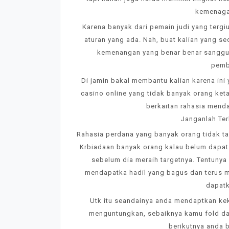
kemenaga
Karena banyak dari pemain judi yang terg
aturan yang ada. Nah, buat kalian yang 
kemenangan yang benar benar sanggu
pemba
Di jamin bakal membantu kalian karena ini 
casino online yang tidak banyak orang ke
berkaitan rahasia mend
Janganlah Te
Rahasia perdana yang banyak orang tidak t
Krbiadaan banyak orang kalau belum dapa
sebelum dia meraih targetnya. Tentunya 
mendapatka hadil yang bagus dan terus
dapatk
Utk itu seandainya anda mendaptkan kek
menguntungkan, sebaiknya kamu fold dan
berikutnya anda 