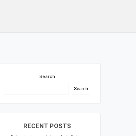
Search
Search
RECENT POSTS