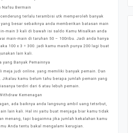
n Nafsu Bermain
 cenderung terlalu terambisi utk memperoleh banyak
n yang besar sebaiknya anda memberikan batasan main
n-main 3 kali di bawah isi saldo Kamu Misalkan anda
wai main-main di taruhan 50 – 100ribu. Jadi anda hanya
aka 100 x 3 = 300. jadi kamu masih punya 200 lagi buat
unakan lain kali.
ja yang Banyak Pemainnya
i meja judi online. yang memiliki banyak pemain. Dan
n. Jikalau kamu belum tahu berapa jumlah pemain yang
sanya terdiri dari 6 atau lebuh pemain.
Withdraw Kemenagan
gan, ada baiknya anda langsung ambil uang tetsrbut,
n lain kali. Hal ini yaitu buat menjaga biar kamu tidak
san menang, tapi bagaimna jika jumlah kekalahan kamu
amu Anda tentu bakal mengalami kerugian.