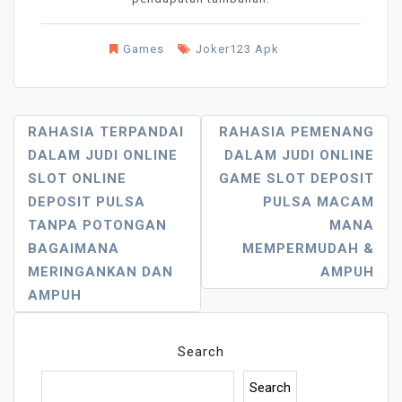
Games
Joker123 Apk
Post
RAHASIA TERPANDAI
RAHASIA PEMENANG
DALAM JUDI ONLINE
DALAM JUDI ONLINE
Navigation
SLOT ONLINE
GAME SLOT DEPOSIT
DEPOSIT PULSA
PULSA MACAM
TANPA POTONGAN
MANA
BAGAIMANA
MEMPERMUDAH &
MERINGANKAN DAN
AMPUH
AMPUH
Search
Search