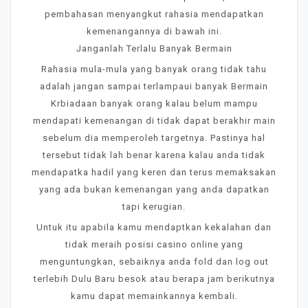
pembahasan menyangkut rahasia mendapatkan
kemenangannya di bawah ini.
Janganlah Terlalu Banyak Bermain
Rahasia mula-mula yang banyak orang tidak tahu
adalah jangan sampai terlampaui banyak Bermain
Krbiadaan banyak orang kalau belum mampu
mendapati kemenangan di tidak dapat berakhir main
sebelum dia memperoleh targetnya. Pastinya hal
tersebut tidak lah benar karena kalau anda tidak
mendapatka hadil yang keren dan terus memaksakan
yang ada bukan kemenangan yang anda dapatkan
tapi kerugian.
Untuk itu apabila kamu mendaptkan kekalahan dan
tidak meraih posisi casino online yang
menguntungkan, sebaiknya anda fold dan log out
terlebih Dulu Baru besok atau berapa jam berikutnya
kamu dapat memainkannya kembali.