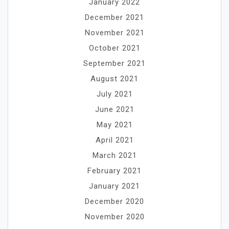
January 2022
December 2021
November 2021
October 2021
September 2021
August 2021
July 2021
June 2021
May 2021
April 2021
March 2021
February 2021
January 2021
December 2020
November 2020