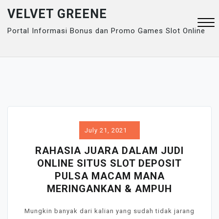
Skip
VELVET GREENE
to
Portal Informasi Bonus dan Promo Games Slot Online
content
Close
Menu
July 21, 2021
RAHASIA JUARA DALAM JUDI
ONLINE SITUS SLOT DEPOSIT
PULSA MACAM MANA
MERINGANKAN & AMPUH
Mungkin banyak dari kalian yang sudah tidak jarang