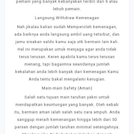
pemain yang banyak kebanyakan terdiri dari 6 atau
lebuh pemain.
Langsung Withdraw Kemenagan
Nah jikalau kalian sudah Memperoleh kemenagan,
ada baiknya anda langsung ambil uang tetsrbut, dan
jamu sisakan saldo kamu saja utk bermain lain kali.
Hal ini merupakan untuk menjaga agar anda tidak
terus terusan. Keren apabila kamu terus terusan
menang, tapi bagaimna seandainya jumlah
kekalahan anda lebih banyak dari kemenagan Kamu
Anda tentu bakal mengalami kerugian.
Main-main Safety (Aman)
Salah satu tujuan main taruhan yakni untuk
mendapatkan keuntungan yang banyak. Oleh sebab
itu, bermain aman ialah salah satu cara ampuh. Anda
sanggup meraih kemenangan hingga lebih dari 50
persen dengan jumlah taruhan minimal setengahnya.