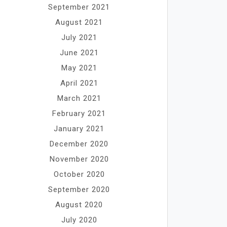
September 2021
August 2021
July 2021
June 2021
May 2021
April 2021
March 2021
February 2021
January 2021
December 2020
November 2020
October 2020
September 2020
August 2020
July 2020