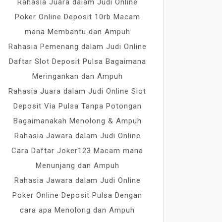
Rahasia Juara dalam Judi Online
Poker Online Deposit 10rb Macam
mana Membantu dan Ampuh
Rahasia Pemenang dalam Judi Online
Daftar Slot Deposit Pulsa Bagaimana
Meringankan dan Ampuh
Rahasia Juara dalam Judi Online Slot
Deposit Via Pulsa Tanpa Potongan
Bagaimanakah Menolong & Ampuh
Rahasia Jawara dalam Judi Online
Cara Daftar Joker123 Macam mana
Menunjang dan Ampuh
Rahasia Jawara dalam Judi Online
Poker Online Deposit Pulsa Dengan
cara apa Menolong dan Ampuh