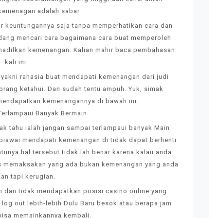
emenagan adalah sabar.
iur keuntungannya saja tanpa memperhatikan cara dan
sedang mencari cara bagaimana cara buat memperoleh
hadilkan kemenangan. Kalian mahir baca pembahasan
kali ini.
 yakni rahasia buat mendapati kemenangan dari judi
 orang ketahui. Dan sudah tentu ampuh. Yuk, simak
mendapatkan kemenangannya di bawah ini.
Terlampaui Banyak Bermain
ak tahu ialah jangan sampai terlampaui banyak Main
piawai mendapati kemenangan di tidak dapat berhenti
tunya hal tersebut tidak lah benar karena kalau anda
rus memaksakan yang ada bukan kemenangan yang anda
an tapi kerugian.
n dan tidak mendapatkan posisi casino online yang
og out lebih-lebih Dulu Baru besok atau berapa jam
bisa memainkannya kembali.