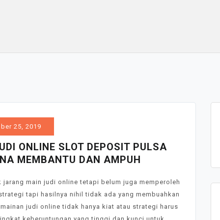
ber 25, 2019
DI ONLINE SLOT DEPOSIT PULSA
NA MEMBANTU DAN AMPUH
 jarang main judi online tetapi belum juga memperoleh
rategi tapi hasilnya nihil tidak ada yang membuahkan
nan judi online tidak hanya kiat atau strategi harus
 tingkat keberuntungan yang tinggi dan kunci untuk