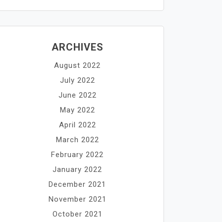
ARCHIVES
August 2022
July 2022
June 2022
May 2022
April 2022
March 2022
February 2022
January 2022
December 2021
November 2021
October 2021