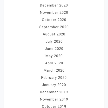
December 2020
November 2020
October 2020
September 2020
August 2020
July 2020
June 2020
May 2020
April 2020
March 2020
February 2020
January 2020
December 2019
November 2019
October 2019