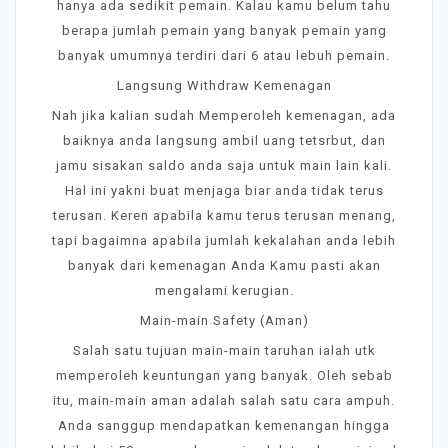
hanya ada sedikit pemain. Kalau kamu belum tahu
berapa jumlah pemain yang banyak pemain yang
banyak umumnya terdiri dari 6 atau lebuh pemain.
Langsung Withdraw Kemenagan
Nah jika kalian sudah Memperoleh kemenagan, ada
baiknya anda langsung ambil uang tetsrbut, dan
jamu sisakan saldo anda saja untuk main lain kali.
Hal ini yakni buat menjaga biar anda tidak terus
terusan. Keren apabila kamu terus terusan menang,
tapi bagaimna apabila jumlah kekalahan anda lebih
banyak dari kemenagan Anda Kamu pasti akan
mengalami kerugian.
Main-main Safety (Aman)
Salah satu tujuan main-main taruhan ialah utk
memperoleh keuntungan yang banyak. Oleh sebab
itu, main-main aman adalah salah satu cara ampuh.
Anda sanggup mendapatkan kemenangan hingga