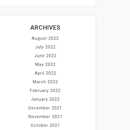
ARCHIVES
August 2022
July 2022
June 2022
May 2022
April 2022
March 2022
February 2022
January 2022
December 2021
November 2021
October 2021