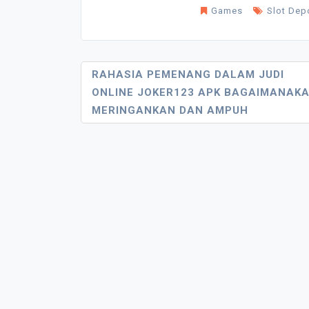
Games
Slot Dep
Post
RAHASIA PEMENANG DALAM JUDI
ONLINE JOKER123 APK BAGAIMANAK
Navigation
MERINGANKAN DAN AMPUH