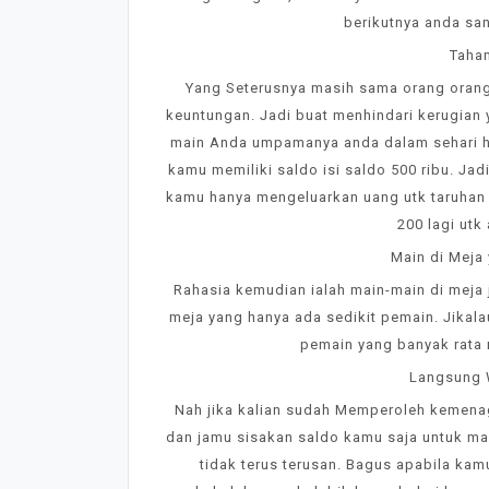
berikutnya anda s
Taha
Yang Seterusnya masih sama orang orang
keuntungan. Jadi buat menhindari kerugian
main Anda umpamanya anda dalam sehari h
kamu memiliki saldo isi saldo 500 ribu. Ja
kamu hanya mengeluarkan uang utk taruhan d
200 lagi utk
Main di Meja
Rahasia kemudian ialah main-main di meja j
meja yang hanya ada sedikit pemain. Jikal
pemain yang banyak rata r
Langsung 
Nah jika kalian sudah Memperoleh kemenag
dan jamu sisakan saldo kamu saja untuk main
tidak terus terusan. Bagus apabila kam