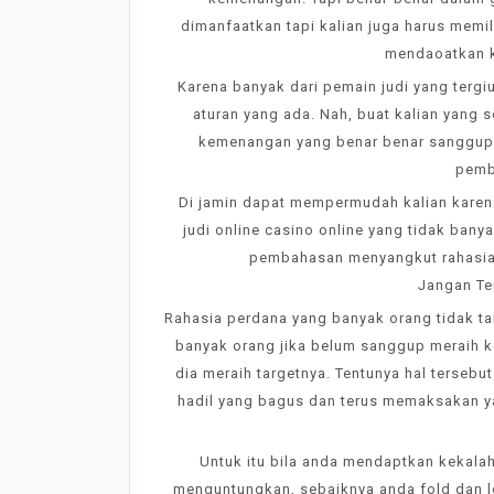
dimanfaatkan tapi kalian juga harus memil
mendaoatkan k
Karena banyak dari pemain judi yang terg
aturan yang ada. Nah, buat kalian yang
kemenangan yang benar benar sanggup
pemba
Di jamin dapat mempermudah kalian karena
judi online casino online yang tidak bany
pembahasan menyangkut rahasia
Jangan Te
Rahasia perdana yang banyak orang tidak ta
banyak orang jika belum sanggup meraih 
dia meraih targetnya. Tentunya hal tersebu
hadil yang bagus dan terus memaksakan 
Untuk itu bila anda mendaptkan kekalah
menguntungkan, sebaiknya anda fold dan lo