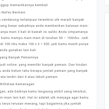
anggup memainkannya kembali.
n Nafsu Bermain
 cenderung terlampaui terambisi utk meraih banyak
 yang besar sebaiknya anda memberikan batasan main-
anya main 3 kali di bawah isi saldo Anda Umpamanya
di kamu mampu main-main di taruhan 50 – 100ribu. Jadi
i 100 ribu maka 100 x 3 = 300. jadi kamu masih punya
 anda gunakan lain kali.
 yang Banyak Pemainnya
udi online. yang memiliki banyak pemain. Dan hindari
au anda belum tahu berapa jumlah pemain yang banyak
ata terdiri dari 6 atau lebuh pemain.
Withdraw Kemenagan
an, ada baiknya kamu langsung ambil uang tetsrbut,
-main lain kali. Hal ini adalah utk menjaga agar kamu
u terus terusan menang, tapi bagaimna jika jumlah