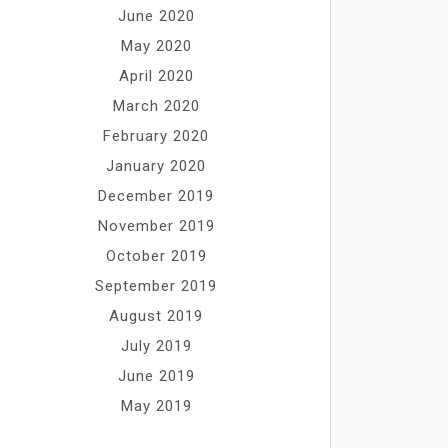
June 2020
May 2020
April 2020
March 2020
February 2020
January 2020
December 2019
November 2019
October 2019
September 2019
August 2019
July 2019
June 2019
May 2019