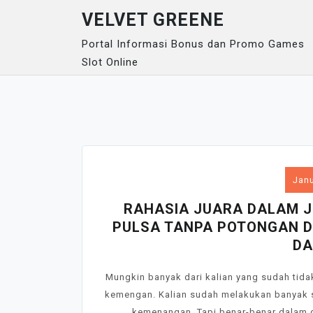
Skip
VELVET GREENE
to
Portal Informasi Bonus dan Promo Games
content
Slot Online
Janu
RAHASIA JUARA DALAM JU
PULSA TANPA POTONGAN 
DA
Mungkin banyak dari kalian yang sudah tidak
kemengan. Kalian sudah melakukan banyak st
kemenangan. Tapi benar-benar dalam gam