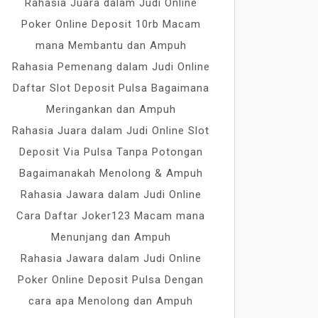
Rahasia Juara dalam Judi Online
Poker Online Deposit 10rb Macam
mana Membantu dan Ampuh
Rahasia Pemenang dalam Judi Online
Daftar Slot Deposit Pulsa Bagaimana
Meringankan dan Ampuh
Rahasia Juara dalam Judi Online Slot
Deposit Via Pulsa Tanpa Potongan
Bagaimanakah Menolong & Ampuh
Rahasia Jawara dalam Judi Online
Cara Daftar Joker123 Macam mana
Menunjang dan Ampuh
Rahasia Jawara dalam Judi Online
Poker Online Deposit Pulsa Dengan
cara apa Menolong dan Ampuh