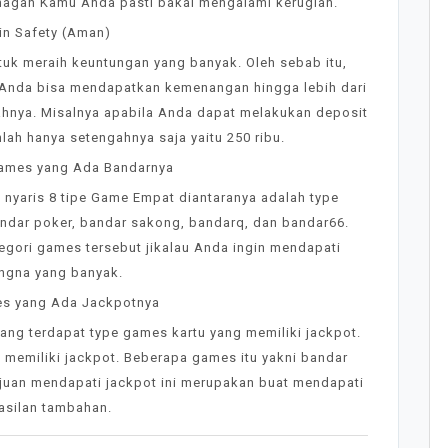
nagan Kamu Anda pasti bakal mengalami kerugian.
in Safety (Aman)
tuk meraih keuntungan yang banyak. Oleh sebab itu,
 Anda bisa mendapatkan kemenangan hingga lebih dari
ahnya. Misalnya apabila Anda dapat melakukan deposit
lah hanya setengahnya saja yaitu 250 ribu.
Games yang Ada Bandarnya
 nyaris 8 tipe Game Empat diantaranya adalah type
ndar poker, bandar sakong, bandarq, dan bandar66.
egori games tersebut jikalau Anda ingin mendapati
gna yang banyak.
s yang Ada Jackpotnya
ng terdapat type games kartu yang memiliki jackpot.
g memiliki jackpot. Beberapa games itu yakni bandar
Tujuan mendapati jackpot ini merupakan buat mendapati
asilan tambahan.