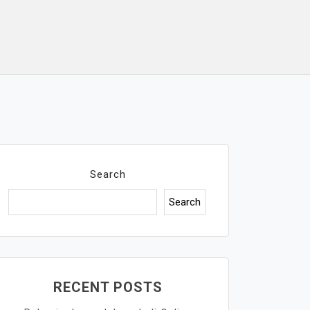
Search
Search
RECENT POSTS