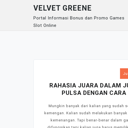
Skip
VELVET GREENE
to
Portal Informasi Bonus dan Promo Games
content
Slot Online
Ju
RAHASIA JUARA DALAM JU
PULSA DENGAN CARA
Mungkin banyak dari kalian yang sudah se
kemengan. Kalian sudah melakukan banyak ta
kemenangan. Tapi benar-benar dalam game
difungsikan tapi kalian juga harus memili