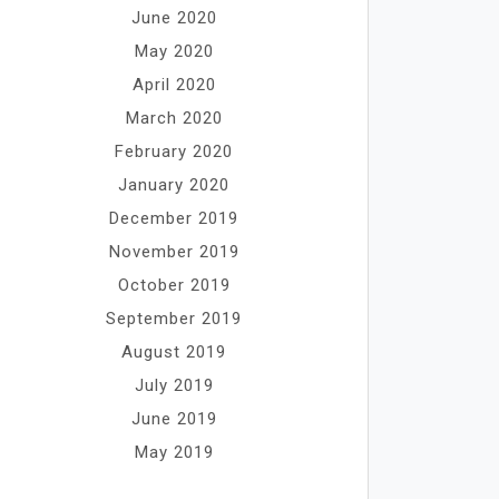
June 2020
May 2020
April 2020
March 2020
February 2020
January 2020
December 2019
November 2019
October 2019
September 2019
August 2019
July 2019
June 2019
May 2019