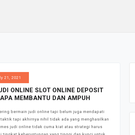
ly 21, 2021
DI ONLINE SLOT ONLINE DEPOSIT
 APA MEMBANTU DAN AMPUH
ring bermain judi online tapi belum juga mendapati
ktik tapi akhirnya nihil tidak ada yang menghasilkan
s judi online tidak cuma kiat atau strategi harus
ki tingkat keberuntungan yang tinggi dan kunci untuk