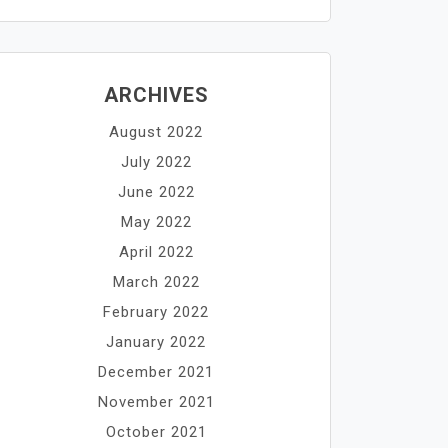
ARCHIVES
August 2022
July 2022
June 2022
May 2022
April 2022
March 2022
February 2022
January 2022
December 2021
November 2021
October 2021