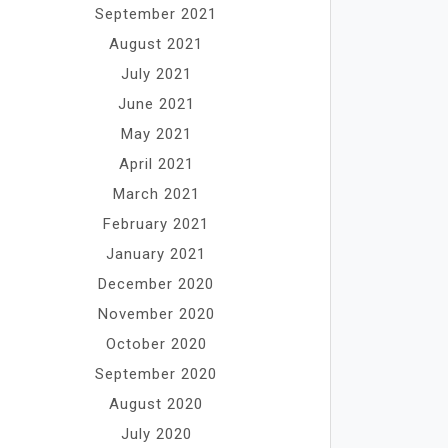
September 2021
August 2021
July 2021
June 2021
May 2021
April 2021
March 2021
February 2021
January 2021
December 2020
November 2020
October 2020
September 2020
August 2020
July 2020