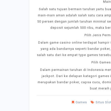
Main
Salah satu tujuan bermain taruhan yaitu bu
main-main aman adalah salah satu cara amp
50 persen dengan jumlah taruhan minimal s
deposit sejumlah 500 ribu, maka ber
Pilih Jenis Per
Dalam game casino online terdapat hampir 
yang ada bandarnya seperti bandar poker
salah satu dari ke empat type games terseb
Pilih Game
Dalam permainan taruhan di Indonesia mem
jackpot. Dari ke delapan kategori games 
merupakan bandar poker, capsa cucu, domino
buat meraih
Games
Situs Sl