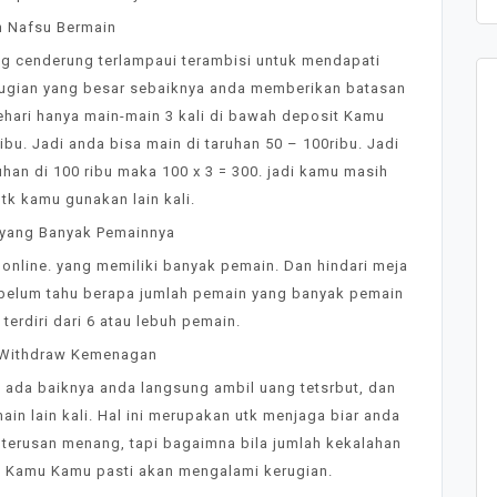
n Nafsu Bermain
g cenderung terlampaui terambisi untuk mendapati
rugian yang besar sebaiknya anda memberikan batasan
ari hanya main-main 3 kali di bawah deposit Kamu
ibu. Jadi anda bisa main di taruhan 50 – 100ribu. Jadi
an di 100 ribu maka 100 x 3 = 300. jadi kamu masih
utk kamu gunakan lain kali.
 yang Banyak Pemainnya
 online. yang memiliki banyak pemain. Dan hindari meja
 belum tahu berapa jumlah pemain yang banyak pemain
terdiri dari 6 atau lebuh pemain.
Withdraw Kemenagan
 ada baiknya anda langsung ambil uang tetsrbut, dan
in lain kali. Hal ini merupakan utk menjaga biar anda
s terusan menang, tapi bagaimna bila jumlah kekalahan
n Kamu Kamu pasti akan mengalami kerugian.