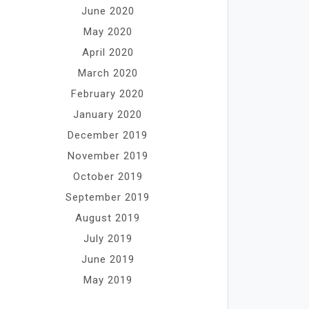
June 2020
May 2020
April 2020
March 2020
February 2020
January 2020
December 2019
November 2019
October 2019
September 2019
August 2019
July 2019
June 2019
May 2019