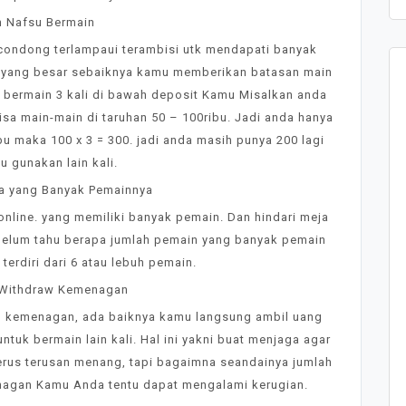
n Nafsu Bermain
ondong terlampaui terambisi utk mendapati banyak
n yang besar sebaiknya kamu memberikan batasan main
bermain 3 kali di bawah deposit Kamu Misalkan anda
isa main-main di taruhan 50 – 100ribu. Jadi anda hanya
u maka 100 x 3 = 300. jadi anda masih punya 200 lagi
 gunakan lain kali.
ja yang Banyak Pemainnya
online. yang memiliki banyak pemain. Dan hindari meja
 belum tahu berapa jumlah pemain yang banyak pemain
terdiri dari 6 atau lebuh pemain.
Withdraw Kemenagan
n kemenagan, ada baiknya kamu langsung ambil uang
ntuk bermain lain kali. Hal ini yakni buat menjaga agar
terus terusan menang, tapi bagaimna seandainya jumlah
nagan Kamu Anda tentu dapat mengalami kerugian.