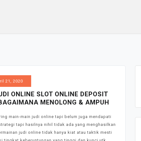
ril 21, 2020
DI ONLINE SLOT ONLINE DEPOSIT
 BAGAIMANA MENOLONG & AMPUH
ing main-main judi online tapi belum juga mendapati
ategi tapi hasilnya nihil tidak ada yang menghasilkan
inan judi online tidak hanya kiat atau taktik mesti
ki tingkat keberuntungan yang tinggi dan kunci utk