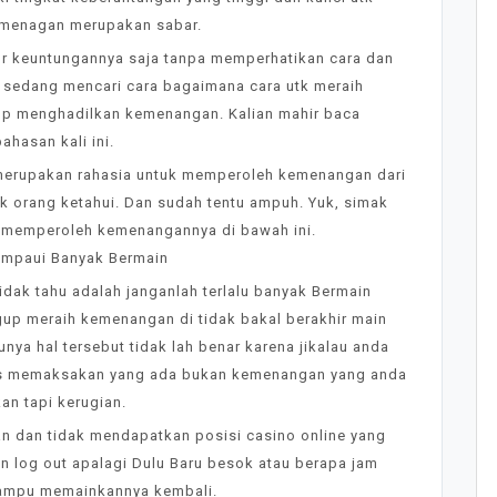
menagan merupakan sabar.
iur keuntungannya saja tanpa memperhatikan cara dan
g sedang mencari cara bagaimana cara utk meraih
p menghadilkan kemenangan. Kalian mahir baca
hasan kali ini.
i merupakan rahasia untuk memperoleh kemenangan dari
ak orang ketahui. Dan sudah tentu ampuh. Yuk, simak
 memperoleh kemenangannya di bawah ini.
ampaui Banyak Bermain
dak tahu adalah janganlah terlalu banyak Bermain
up meraih kemenangan di tidak bakal berakhir main
ya hal tersebut tidak lah benar karena jikalau anda
rus memaksakan yang ada bukan kemenangan yang anda
an tapi kerugian.
n dan tidak mendapatkan posisi casino online yang
 log out apalagi Dulu Baru besok atau berapa jam
mampu memainkannya kembali.