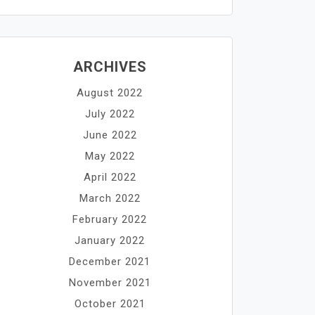
ARCHIVES
August 2022
July 2022
June 2022
May 2022
April 2022
March 2022
February 2022
January 2022
December 2021
November 2021
October 2021