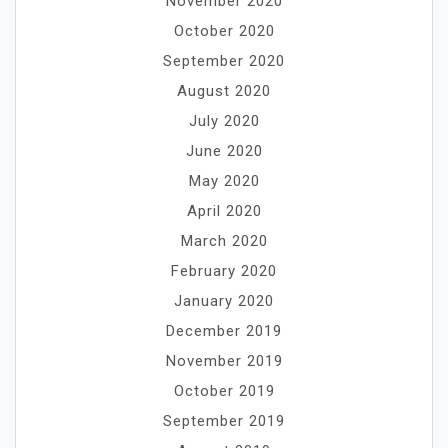
November 2020
October 2020
September 2020
August 2020
July 2020
June 2020
May 2020
April 2020
March 2020
February 2020
January 2020
December 2019
November 2019
October 2019
September 2019