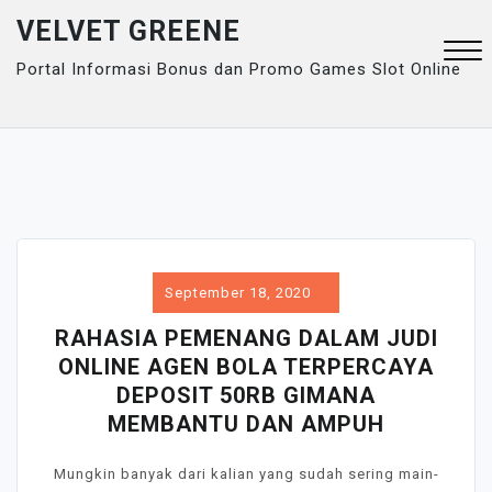
Skip
VELVET GREENE
to
Portal Informasi Bonus dan Promo Games Slot Online
content
Close
Menu
September 18, 2020
RAHASIA PEMENANG DALAM JUDI
ONLINE AGEN BOLA TERPERCAYA
DEPOSIT 50RB GIMANA
MEMBANTU DAN AMPUH
Mungkin banyak dari kalian yang sudah sering main-