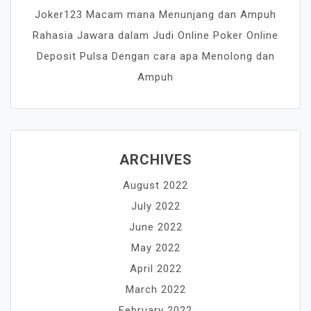
Joker123 Macam mana Menunjang dan Ampuh
Rahasia Jawara dalam Judi Online Poker Online
Deposit Pulsa Dengan cara apa Menolong dan
Ampuh
ARCHIVES
August 2022
July 2022
June 2022
May 2022
April 2022
March 2022
February 2022