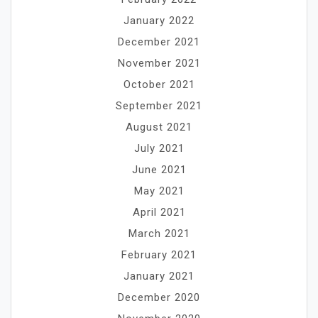
January 2022
December 2021
November 2021
October 2021
September 2021
August 2021
July 2021
June 2021
May 2021
April 2021
March 2021
February 2021
January 2021
December 2020