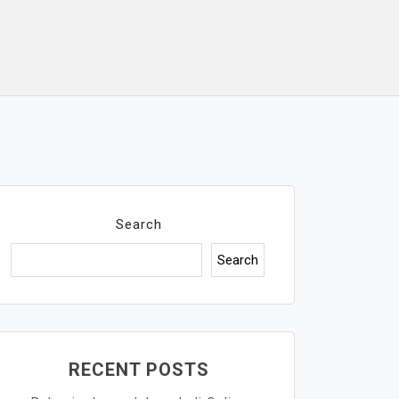
Search
Search
RECENT POSTS