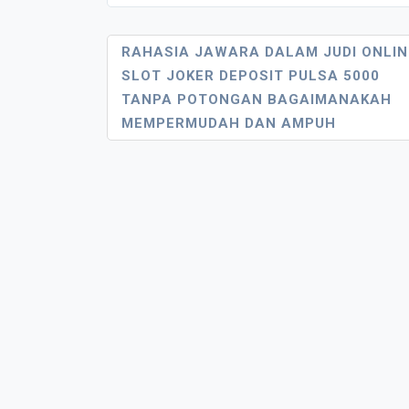
Post
RAHASIA JAWARA DALAM JUDI ONLIN
SLOT JOKER DEPOSIT PULSA 5000
Navigation
TANPA POTONGAN BAGAIMANAKAH
MEMPERMUDAH DAN AMPUH