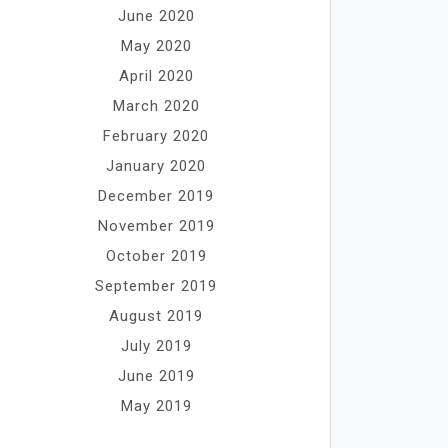
June 2020
May 2020
April 2020
March 2020
February 2020
January 2020
December 2019
November 2019
October 2019
September 2019
August 2019
July 2019
June 2019
May 2019