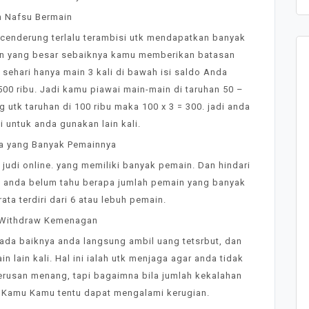
n Nafsu Bermain
cenderung terlalu terambisi utk mendapatkan banyak
ian yang besar sebaiknya kamu memberikan batasan
hari hanya main 3 kali di bawah isi saldo Anda
0 ribu. Jadi kamu piawai main-main di taruhan 50 –
utk taruhan di 100 ribu maka 100 x 3 = 300. jadi anda
 untuk anda gunakan lain kali.
ja yang Banyak Pemainnya
 judi online. yang memiliki banyak pemain. Dan hindari
u anda belum tahu berapa jumlah pemain yang banyak
ata terdiri dari 6 atau lebuh pemain.
Withdraw Kemenagan
ada baiknya anda langsung ambil uang tetsrbut, dan
 lain kali. Hal ini ialah utk menjaga agar anda tidak
terusan menang, tapi bagaimna bila jumlah kekalahan
 Kamu Kamu tentu dapat mengalami kerugian.