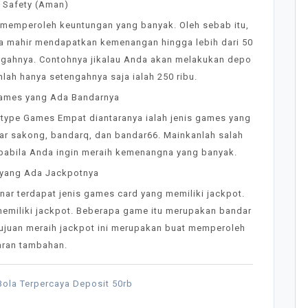
 Safety (Aman)
 memperoleh keuntungan yang banyak. Oleh sebab itu,
da mahir mendapatkan kemenangan hingga lebih dari 50
ngahnya. Contohnya jikalau Anda akan melakukan depo
lah hanya setengahnya saja ialah 250 ribu.
Games yang Ada Bandarnya
 type Games Empat diantaranya ialah jenis games yang
ar sakong, bandarq, dan bandar66. Mainkanlah salah
apabila Anda ingin meraih kemenangna yang banyak.
 yang Ada Jackpotnya
ar terdapat jenis games card yang memiliki jackpot.
memiliki jackpot. Beberapa game itu merupakan bandar
 Tujuan meraih jackpot ini merupakan buat memperoleh
aran tambahan.
ola Terpercaya Deposit 50rb