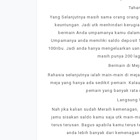
Taha
Yang Selanjutnya masih sama orang orang 
keuntungan. Jadi utk menhindari kerug
bermain Anda umpamanya kamu dalam se
Umpamanya anda memiliki saldo deposit 50
100ribu. Jadi anda hanya mengeluarkan uang 
masih punya 200 lagi
Bermain di Me
Rahasia selanjutnya ialah main-main di meja
meja yang hanya ada sedikit pemain. Kala
pemain yang banyak rata r
Langsung 
Nah jika kalian sudah Meraih kemenagan, 
jamu sisakan saldo kamu saja utk main-main
terus terusan. Bagus apabila kamu terus 
anda lebih banyak dari kemenagan