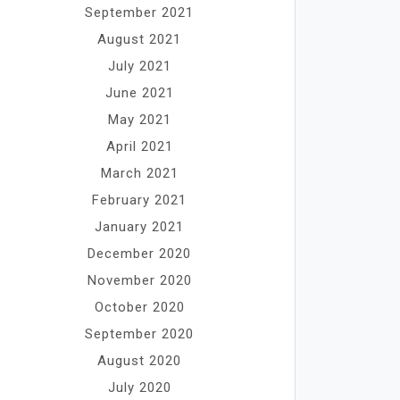
September 2021
August 2021
July 2021
June 2021
May 2021
April 2021
March 2021
February 2021
January 2021
December 2020
November 2020
October 2020
September 2020
August 2020
July 2020