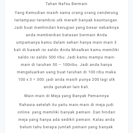
Tahan Nafsu Bermain
Yang Kemudian masih sama orang orang cenderung
terlampaui terambisi utk meraih banyak keuntungan.
Jadi buat menhindari kerugian yang besar sebaiknya
anda memberikan batasan bermain Anda
umpamanya kamu dalam sehari hanya main-main 3
kali di bawah isi saldo Anda Misalkan kamu memiliki
saldo isi saldo 500 ribu. Jadi kamu mampu main-
main di taruhan 50 – 100ribu. Jadi anda hanya
mengeluarkan uang buat taruhan di 100 ribu maka
100 x 3 = 300. jadi anda masih punya 200 lagi utk
anda gunakan lain kali.
Main-main di Meja yang Banyak Pemainnya
Rahasia setelah itu yaitu main-main di meja judi
online. yang memiliki banyak pemain. Dan hindari
meja yang hanya ada sedikit pemain. Kalau anda
belum tahu berapa jumlah pemain yang banyak