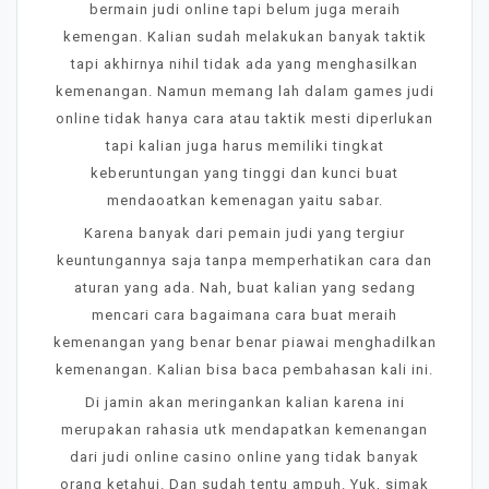
bermain judi online tapi belum juga meraih
kemengan. Kalian sudah melakukan banyak taktik
tapi akhirnya nihil tidak ada yang menghasilkan
kemenangan. Namun memang lah dalam games judi
online tidak hanya cara atau taktik mesti diperlukan
tapi kalian juga harus memiliki tingkat
keberuntungan yang tinggi dan kunci buat
mendaoatkan kemenagan yaitu sabar.
Karena banyak dari pemain judi yang tergiur
keuntungannya saja tanpa memperhatikan cara dan
aturan yang ada. Nah, buat kalian yang sedang
mencari cara bagaimana cara buat meraih
kemenangan yang benar benar piawai menghadilkan
kemenangan. Kalian bisa baca pembahasan kali ini.
Di jamin akan meringankan kalian karena ini
merupakan rahasia utk mendapatkan kemenangan
dari judi online casino online yang tidak banyak
orang ketahui. Dan sudah tentu ampuh. Yuk, simak