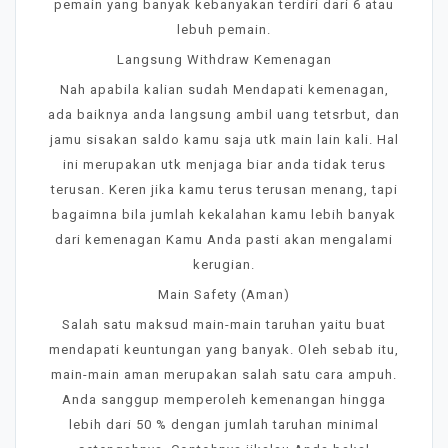
pemain yang banyak kebanyakan terdiri dari 6 atau
lebuh pemain.
Langsung Withdraw Kemenagan
Nah apabila kalian sudah Mendapati kemenagan,
ada baiknya anda langsung ambil uang tetsrbut, dan
jamu sisakan saldo kamu saja utk main lain kali. Hal
ini merupakan utk menjaga biar anda tidak terus
terusan. Keren jika kamu terus terusan menang, tapi
bagaimna bila jumlah kekalahan kamu lebih banyak
dari kemenagan Kamu Anda pasti akan mengalami
kerugian.
Main Safety (Aman)
Salah satu maksud main-main taruhan yaitu buat
mendapati keuntungan yang banyak. Oleh sebab itu,
main-main aman merupakan salah satu cara ampuh.
Anda sanggup memperoleh kemenangan hingga
lebih dari 50 % dengan jumlah taruhan minimal