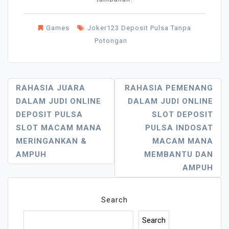
Games
Joker123 Deposit Pulsa Tanpa
Potongan
Post
RAHASIA JUARA
RAHASIA PEMENANG
DALAM JUDI ONLINE
DALAM JUDI ONLINE
Navigation
DEPOSIT PULSA
SLOT DEPOSIT
SLOT MACAM MANA
PULSA INDOSAT
MERINGANKAN &
MACAM MANA
AMPUH
MEMBANTU DAN
AMPUH
Search
Search