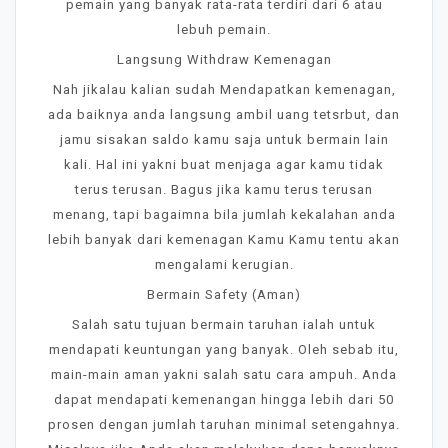
pemain yang banyak rata-rata terdiri dari 6 atau
lebuh pemain.
Langsung Withdraw Kemenagan
Nah jikalau kalian sudah Mendapatkan kemenagan,
ada baiknya anda langsung ambil uang tetsrbut, dan
jamu sisakan saldo kamu saja untuk bermain lain
kali. Hal ini yakni buat menjaga agar kamu tidak
terus terusan. Bagus jika kamu terus terusan
menang, tapi bagaimna bila jumlah kekalahan anda
lebih banyak dari kemenagan Kamu Kamu tentu akan
mengalami kerugian.
Bermain Safety (Aman)
Salah satu tujuan bermain taruhan ialah untuk
mendapati keuntungan yang banyak. Oleh sebab itu,
main-main aman yakni salah satu cara ampuh. Anda
dapat mendapati kemenangan hingga lebih dari 50
prosen dengan jumlah taruhan minimal setengahnya.