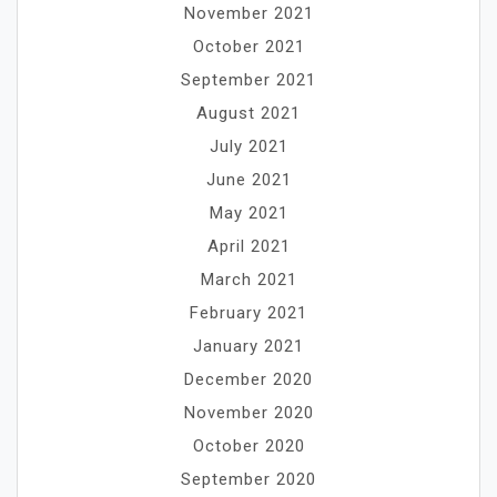
November 2021
October 2021
September 2021
August 2021
July 2021
June 2021
May 2021
April 2021
March 2021
February 2021
January 2021
December 2020
November 2020
October 2020
September 2020