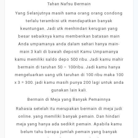
Tahan Nafsu Bermain
Yang Selanjutnya masih sama orang orang condong
terlalu terambisi utk mendapatkan banyak
keuntungan. Jadi utk menhindari kerugian yang
besar sebaiknya kamu memberikan batasan main
Anda umpamanya anda dalam sehari hanya main-
main 3 kali di bawah deposit Kamu Umpamanya
kamu memiliki saldo depo 500 ribu. Jadi kamu mahir
bermain di taruhan 50 – 100ribu. Jadi kamu hanya
mengeluarkan uang utk taruhan di 100 ribu maka 100
x 3 = 300. jadi kamu masih punya 200 lagi untuk anda
gunakan lain kali.
Bermain di Meja yang Banyak Pemainnya
Rahasia setelah itu merupakan bermain di meja judi
online. yang memiliki banyak pemain. Dan hindari
meja yang hanya ada sedikit pemain. Apabila kamu
belum tahu berapa jumlah pemain yang banyak