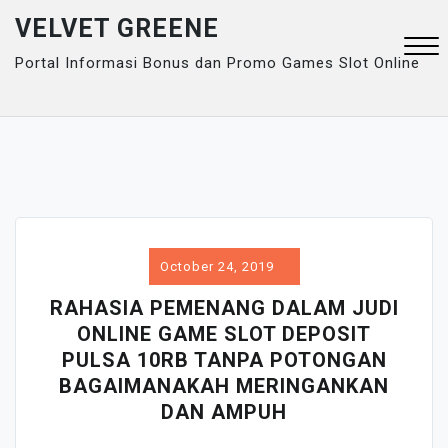
Skip
VELVET GREENE
to
Portal Informasi Bonus dan Promo Games Slot Online
content
Close
Menu
October 24, 2019
RAHASIA PEMENANG DALAM JUDI
ONLINE GAME SLOT DEPOSIT
PULSA 10RB TANPA POTONGAN
BAGAIMANAKAH MERINGANKAN
DAN AMPUH