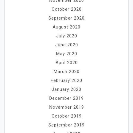
November 2020
October 2020
September 2020
August 2020
July 2020
June 2020
May 2020
April 2020
March 2020
February 2020
January 2020
December 2019
November 2019
October 2019
September 2019