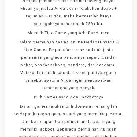
dengan jumlah taruhan minimal setengahnya.
Misalnya jikalau Anda akan melakukan deposit
sejumlah 500 ribu, maka bermainlah hanya
setengahnya saja adalah 250 ribu.
Memilih Tipe Game yang Ada Bandarnya
Dalam permainan casino online terdapat nyaris 8
tipe Games Empat diantaranya adalah jenis
permainan yang ada bandarnya seperti bandar
poker, bandar sakong, bandarq, dan bandar66.
Mainkanlah salah satu dari ke empat type game
tersebut apabila Anda ingin mendapatkan
kemenangna yang banyak.
Pilih Games yang Ada Jackpotnya
Dalam games taruhan di Indonesia memang lah
terdapat kategori games card yang memiliki jackpot.
Dari ke delapan tipe permainan itu ada 5 yang
memiliki jackpot. Beberapa permainan itu ialah
bandar poker, capsa cucu, domino, dan lain-lain.