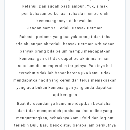
ketahui. Dan sudah pasti ampuh. Yuk, simak
pembahasan berkenaan rahasia memperoleh
kemenangannya di bawah ini.
Jangan sampai Terlalu Banyak Bermain
Rahasia pertama yang banyak orang tidak tahu
adalah janganlah terlalu banyak Bermain Krbiadaan
banyak orang bila belum mampu mendapatkan
kemenangan di tidak dapat berakhir main-main
sebelum dia memperoleh targetnya. Pastinya hal
tersebut tidak lah benar karena jika kamu tidak
mendapatka hadil yang keren dan terus memaksakan
yang ada bukan kemenangan yang anda dapatkan
tapi kerugian.
Buat itu seandainya kamu mendaptkan kekalahan
dan tidak memperoleh posisi casino online yang
menguntungkan, sebaiknya kamu fold dan log out
terlebih Dulu Baru besok atau berapa jam berikutnya