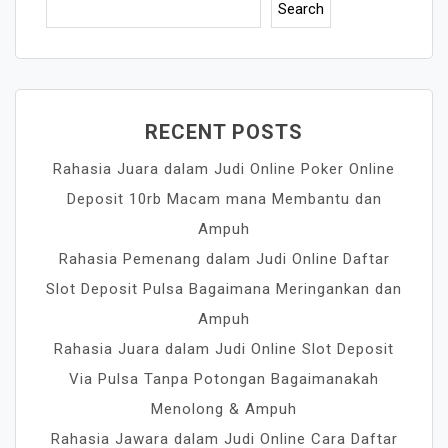
Search
RECENT POSTS
Rahasia Juara dalam Judi Online Poker Online
Deposit 10rb Macam mana Membantu dan
Ampuh
Rahasia Pemenang dalam Judi Online Daftar
Slot Deposit Pulsa Bagaimana Meringankan dan
Ampuh
Rahasia Juara dalam Judi Online Slot Deposit
Via Pulsa Tanpa Potongan Bagaimanakah
Menolong & Ampuh
Rahasia Jawara dalam Judi Online Cara Daftar