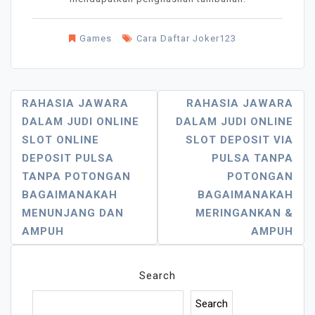
Games
Cara Daftar Joker123
Post
RAHASIA JAWARA
RAHASIA JAWARA
DALAM JUDI ONLINE
DALAM JUDI ONLINE
Navigation
SLOT ONLINE
SLOT DEPOSIT VIA
DEPOSIT PULSA
PULSA TANPA
TANPA POTONGAN
POTONGAN
BAGAIMANAKAH
BAGAIMANAKAH
MENUNJANG DAN
MERINGANKAN &
AMPUH
AMPUH
Search
Search