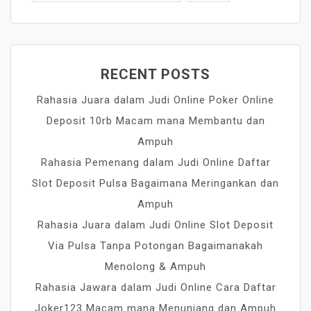
RECENT POSTS
Rahasia Juara dalam Judi Online Poker Online
Deposit 10rb Macam mana Membantu dan
Ampuh
Rahasia Pemenang dalam Judi Online Daftar
Slot Deposit Pulsa Bagaimana Meringankan dan
Ampuh
Rahasia Juara dalam Judi Online Slot Deposit
Via Pulsa Tanpa Potongan Bagaimanakah
Menolong & Ampuh
Rahasia Jawara dalam Judi Online Cara Daftar
Joker123 Macam mana Menunjang dan Ampuh