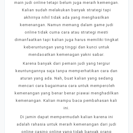
main judi online tetapi belum juga meraih kemengan.
Kalian sudah melakukan banyak strategi tapi
akhirnya nihil tidak ada yang menghasilkan
kemenangan. Namun memang dalam game judi
online tidak cuma cara atau strategi mesti
dimanfaatkan tapi kalian juga harus memiliki tingkat
keberuntungan yang tinggi dan kunci untuk
mendaoatkan kemenagan yakni sabar.
Karena banyak dari pemain judi yang tergiur
keuntungannya saja tanpa memperhatikan cara dan
aturan yang ada. Nah, buat kalian yang sedang
mencari cara bagaimana cara untuk memperoleh
kemenangan yang benar benar piawai menghadilkan
kemenangan. Kalian mampu baca pembahasan kali
ini.
Di jamin dapat mempermudah kalian karena ini
adalah rahasia untuk meraih kemenangan dari judi
online casino online yang tidak banyak orang