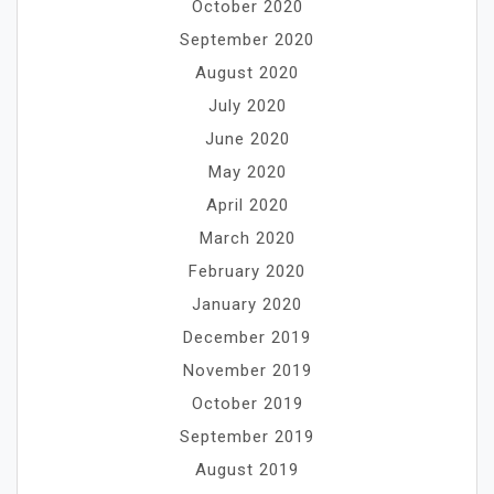
October 2020
September 2020
August 2020
July 2020
June 2020
May 2020
April 2020
March 2020
February 2020
January 2020
December 2019
November 2019
October 2019
September 2019
August 2019