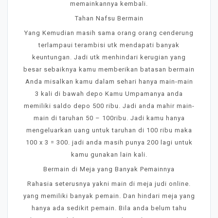
memainkannya kembali.
Tahan Nafsu Bermain
Yang Kemudian masih sama orang orang cenderung
terlampaui terambisi utk mendapati banyak
keuntungan. Jadi utk menhindari kerugian yang
besar sebaiknya kamu memberikan batasan bermain
Anda misalkan kamu dalam sehari hanya main-main
3 kali di bawah depo Kamu Umpamanya anda
memiliki saldo depo 500 ribu. Jadi anda mahir main-
main di taruhan 50 – 100ribu. Jadi kamu hanya
mengeluarkan uang untuk taruhan di 100 ribu maka
100 x 3 = 300. jadi anda masih punya 200 lagi untuk
kamu gunakan lain kali.
Bermain di Meja yang Banyak Pemainnya
Rahasia seterusnya yakni main di meja judi online.
yang memiliki banyak pemain. Dan hindari meja yang
hanya ada sedikit pemain. Bila anda belum tahu