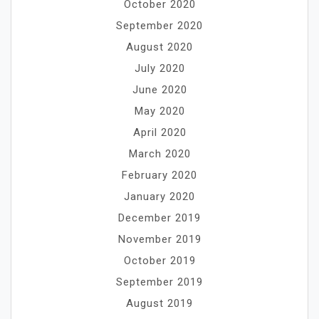
October 2020
September 2020
August 2020
July 2020
June 2020
May 2020
April 2020
March 2020
February 2020
January 2020
December 2019
November 2019
October 2019
September 2019
August 2019