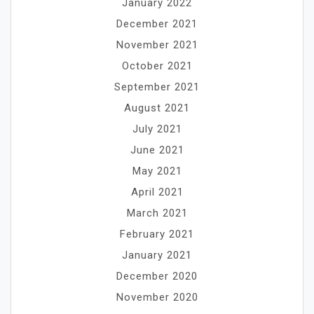
January 2022
December 2021
November 2021
October 2021
September 2021
August 2021
July 2021
June 2021
May 2021
April 2021
March 2021
February 2021
January 2021
December 2020
November 2020