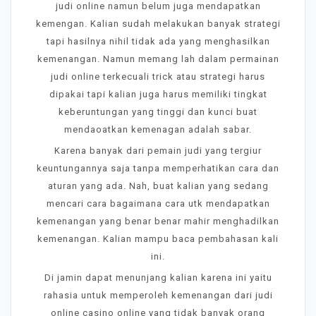
judi online namun belum juga mendapatkan
kemengan. Kalian sudah melakukan banyak strategi
tapi hasilnya nihil tidak ada yang menghasilkan
kemenangan. Namun memang lah dalam permainan
judi online terkecuali trick atau strategi harus
dipakai tapi kalian juga harus memiliki tingkat
keberuntungan yang tinggi dan kunci buat
mendaoatkan kemenagan adalah sabar.
Karena banyak dari pemain judi yang tergiur
keuntungannya saja tanpa memperhatikan cara dan
aturan yang ada. Nah, buat kalian yang sedang
mencari cara bagaimana cara utk mendapatkan
kemenangan yang benar benar mahir menghadilkan
kemenangan. Kalian mampu baca pembahasan kali
ini.
Di jamin dapat menunjang kalian karena ini yaitu
rahasia untuk memperoleh kemenangan dari judi
online casino online yang tidak banyak orang