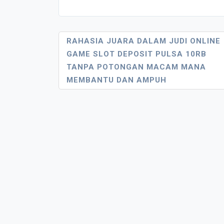
Post
RAHASIA JUARA DALAM JUDI ONLINE
GAME SLOT DEPOSIT PULSA 10RB
Navigation
TANPA POTONGAN MACAM MANA
MEMBANTU DAN AMPUH