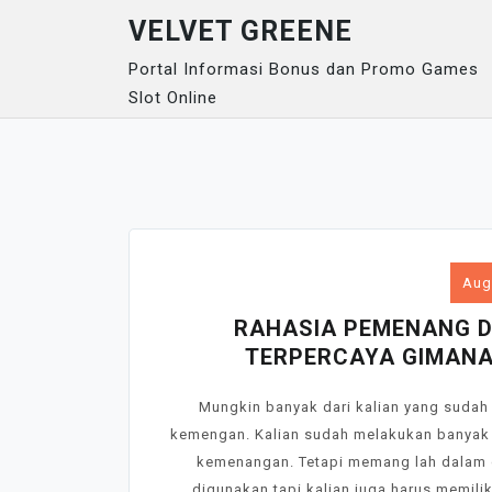
Skip
VELVET GREENE
to
Portal Informasi Bonus dan Promo Games
content
Slot Online
Aug
RAHASIA PEMENANG D
TERPERCAYA GIMAN
Mungkin banyak dari kalian yang sudah 
kemengan. Kalian sudah melakukan banyak ta
kemenangan. Tetapi memang lah dalam ga
digunakan tapi kalian juga harus memilik