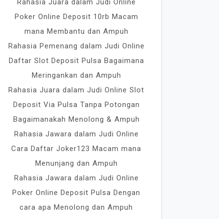
Rahasia Juara dalam Judi Online
Poker Online Deposit 10rb Macam
mana Membantu dan Ampuh
Rahasia Pemenang dalam Judi Online
Daftar Slot Deposit Pulsa Bagaimana
Meringankan dan Ampuh
Rahasia Juara dalam Judi Online Slot
Deposit Via Pulsa Tanpa Potongan
Bagaimanakah Menolong & Ampuh
Rahasia Jawara dalam Judi Online
Cara Daftar Joker123 Macam mana
Menunjang dan Ampuh
Rahasia Jawara dalam Judi Online
Poker Online Deposit Pulsa Dengan
cara apa Menolong dan Ampuh