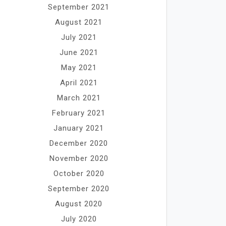
September 2021
August 2021
July 2021
June 2021
May 2021
April 2021
March 2021
February 2021
January 2021
December 2020
November 2020
October 2020
September 2020
August 2020
July 2020