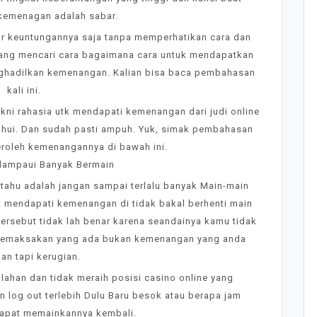
emenagan adalah sabar.
iur keuntungannya saja tanpa memperhatikan cara dan
edang mencari cara bagaimana cara untuk mendapatkan
hadilkan kemenangan. Kalian bisa baca pembahasan
kali ini.
akni rahasia utk mendapati kemenangan dari judi online
tahui. Dan sudah pasti ampuh. Yuk, simak pembahasan
roleh kemenangannya di bawah ini.
rlampaui Banyak Bermain
tahu adalah jangan sampai terlalu banyak Main-main
 mendapati kemenangan di tidak bakal berhenti main
tersebut tidak lah benar karena seandainya kamu tidak
 memaksakan yang ada bukan kemenangan yang anda
an tapi kerugian.
ahan dan tidak meraih posisi casino online yang
 log out terlebih Dulu Baru besok atau berapa jam
dapat memainkannya kembali.