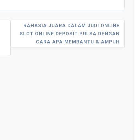
RAHASIA JUARA DALAM JUDI ONLINE
SLOT ONLINE DEPOSIT PULSA DENGAN
CARA APA MEMBANTU & AMPUH