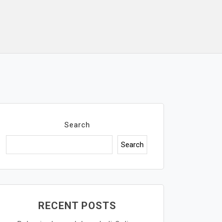
Search
Search
RECENT POSTS