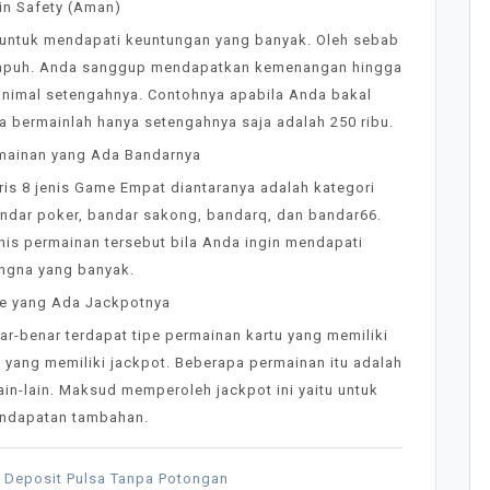
in Safety (Aman)
h untuk mendapati keuntungan yang banyak. Oleh sebab
a ampuh. Anda sanggup mendapatkan kemenangan hingga
minimal setengahnya. Contohnya apabila Anda bakal
 bermainlah hanya setengahnya saja adalah 250 ribu.
rmainan yang Ada Bandarnya
is 8 jenis Game Empat diantaranya adalah kategori
ndar poker, bandar sakong, bandarq, dan bandar66.
nis permainan tersebut bila Anda ingin mendapati
gna yang banyak.
e yang Ada Jackpotnya
r-benar terdapat tipe permainan kartu yang memiliki
5 yang memiliki jackpot. Beberapa permainan itu adalah
in-lain. Maksud memperoleh jackpot ini yaitu untuk
endapatan tambahan.
t Deposit Pulsa Tanpa Potongan