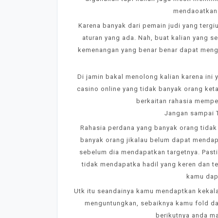
mendaoatkan 
Karena banyak dari pemain judi yang terg
aturan yang ada. Nah, buat kalian yang 
kemenangan yang benar benar dapat meng
Di jamin bakal menolong kalian karena ini 
casino online yang tidak banyak orang ke
berkaitan rahasia mempe
Jangan sampai 
Rahasia perdana yang banyak orang tidak 
banyak orang jikalau belum dapat mendap
sebelum dia mendapatkan targetnya. Pastin
tidak mendapatka hadil yang keren dan
kamu dapa
Utk itu seandainya kamu mendaptkan kekala
menguntungkan, sebaiknya kamu fold dan
berikutnya anda 