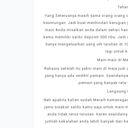
Taha
Yang Seterusnya masih sama orang orang c
keuntungan. Jadi buat menhindari kerugian
main Anda misalkan anda dalam sehari ha
kamu memiliki saldo deposit 500 ribu. Jadi 
hanya mengeluarkan uang utk taruhan di 10
lagi untuk 
Main-main di M
Rahasia setelah itu yakni main di meja judi
yang hanya ada sedikit pemain. Seandainy
pemain yang banyak rata-r
Langsung 
Nah apabila kalian sudah Meraih kemenagan
jamu sisakan saldo kamu saja untuk main-ma
anda tidak terus terusan. Keren seandain
jumlah kekalahan anda lebih banyak dari 