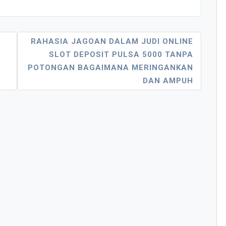
RAHASIA JAGOAN DALAM JUDI ONLINE
SLOT DEPOSIT PULSA 5000 TANPA
POTONGAN BAGAIMANA MERINGANKAN
H
DAN AMPUH