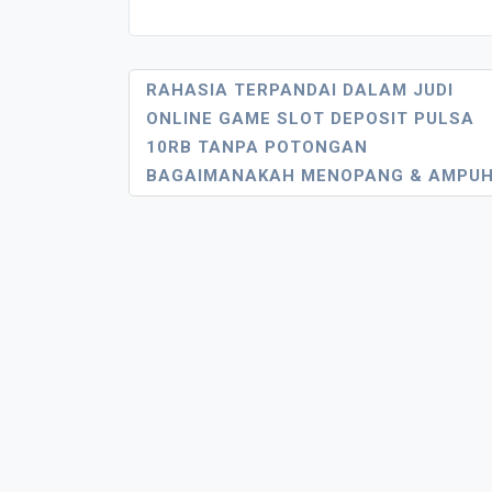
Post
RAHASIA TERPANDAI DALAM JUDI
ONLINE GAME SLOT DEPOSIT PULSA
Navigation
10RB TANPA POTONGAN
BAGAIMANAKAH MENOPANG & AMPU