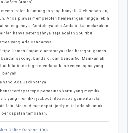
in Safety (Aman)
at memperoleh keuntungan yang banyak. Oleh sebab itu,
puh. Anda piawai memperoleh kemenangan hingga lebih
mal setengahnya. Contohnya bila Anda bakal melakukan
inlah hanya setengahnya saja adalah 250 ribu.
 Games yang Ada Bandarnya
8 tipe Games Empat diantaranya ialah kategori games
, bandar sakong, bandarq, dan bandar66. Mainkanlah
sebut bila Anda ingin mendapatkan kemenangna yang
banyak.
e yang Ada Jackpotnya
benar terdapat type permainan kartu yang memiliki
da 5 yang memiliki jackpot. Beberapa game itu ialah
in-lain. Maksud mendapati jackpot ini adalah untuk
 pendapatan tambahan.
oker Online Deposit 10rb