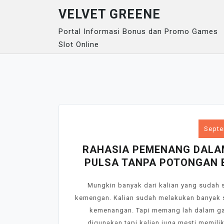
Skip
VELVET GREENE
to
Portal Informasi Bonus dan Promo Games
content
Slot Online
Septe
RAHASIA PEMENANG DALAM 
PULSA TANPA POTONGAN
Mungkin banyak dari kalian yang sudah s
kemengan. Kalian sudah melakukan banyak st
kemenangan. Tapi memang lah dalam game
digunakan tapi kalian juga mesti memilik