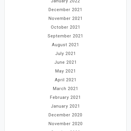
January 2022
December 2021
November 2021
October 2021
September 2021
August 2021
July 2021
June 2021
May 2021
April 2021
March 2021
February 2021
January 2021
December 2020
November 2020