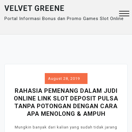
Skip
VELVET GREENE
to
Portal Informasi Bonus dan Promo Games Slot Online
content
Close
Menu
August 28, 2019
RAHASIA PEMENANG DALAM JUDI
ONLINE LINK SLOT DEPOSIT PULSA
TANPA POTONGAN DENGAN CARA
APA MENOLONG & AMPUH
Mungkin banyak dari kalian yang sudah tidak jarang