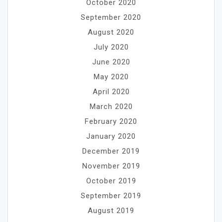
October 2020
September 2020
August 2020
July 2020
June 2020
May 2020
April 2020
March 2020
February 2020
January 2020
December 2019
November 2019
October 2019
September 2019
August 2019