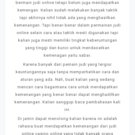
bermain judi online tetapi belum juga mendapatkan
kemengan. Kalian sudah melakukan banyak taktik
tapi akhirnya nihil tidak ada yang menghasilkan
kemenangan. Tapi benar-benar dalam permainan judi
online selain cara atau taktik mesti digunakan tapi
kalian juga mesti memiliki tingkat keberuntungan
yang tinggi dan kunci untuk mendaoatkan
kemenagan yaitu sabar.
Karena banyak dari pemain judi yang tergiur
keuntungannya saja tanpa memperhatikan cara dan
aturan yang ada. Nah, buat kalian yang sedang
mencari cara bagaimana cara untuk mendapatkan
kemenangan yang benar benar dapat menghadilkan
kemenangan. Kalian sanggup baca pembahasan kali
ini.
Di jamin dapat menolong kalian karena ini adalah
rahasia buat mendapatkan kemenangan dari judi
online casino online yang tidak banyak orang