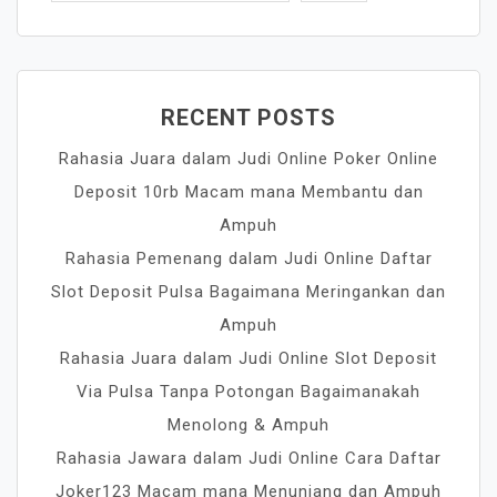
RECENT POSTS
Rahasia Juara dalam Judi Online Poker Online
Deposit 10rb Macam mana Membantu dan
Ampuh
Rahasia Pemenang dalam Judi Online Daftar
Slot Deposit Pulsa Bagaimana Meringankan dan
Ampuh
Rahasia Juara dalam Judi Online Slot Deposit
Via Pulsa Tanpa Potongan Bagaimanakah
Menolong & Ampuh
Rahasia Jawara dalam Judi Online Cara Daftar
Joker123 Macam mana Menunjang dan Ampuh