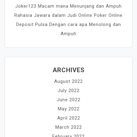
Joker123 Macam mana Menunjang dan Ampuh
Rahasia Jawara dalam Judi Online Poker Online
Deposit Pulsa Dengan cara apa Menolong dan
Ampuh
ARCHIVES
August 2022
July 2022
June 2022
May 2022
April 2022
March 2022
February 2022