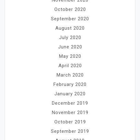
October 2020
September 2020
August 2020
July 2020
June 2020
May 2020
April 2020
March 2020
February 2020
January 2020
December 2019
November 2019
October 2019
September 2019