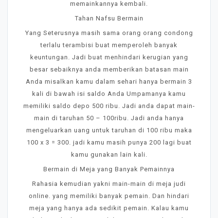
memainkannya kembali.
Tahan Nafsu Bermain
Yang Seterusnya masih sama orang orang condong
terlalu terambisi buat memperoleh banyak
keuntungan. Jadi buat menhindari kerugian yang
besar sebaiknya anda memberikan batasan main
Anda misalkan kamu dalam sehari hanya bermain 3
kali di bawah isi saldo Anda Umpamanya kamu
memiliki saldo depo 500 ribu. Jadi anda dapat main-
main di taruhan 50 – 100ribu. Jadi anda hanya
mengeluarkan uang untuk taruhan di 100 ribu maka
100 x 3 = 300. jadi kamu masih punya 200 lagi buat
kamu gunakan lain kali.
Bermain di Meja yang Banyak Pemainnya
Rahasia kemudian yakni main-main di meja judi
online. yang memiliki banyak pemain. Dan hindari
meja yang hanya ada sedikit pemain. Kalau kamu