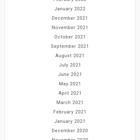
January 2022
December 2021
November 2021
October 2021
September 2021
August 2021
July 2021
June 2021
May 2021
April 2021
March 2021
February 2021
January 2021
December 2020
November 2020