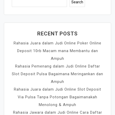
Search
RECENT POSTS
Rahasia Juara dalam Judi Online Poker Online
Deposit 10rb Macam mana Membantu dan
Ampuh
Rahasia Pemenang dalam Judi Online Daftar
Slot Deposit Pulsa Bagaimana Meringankan dan
Ampuh
Rahasia Juara dalam Judi Online Slot Deposit
Via Pulsa Tanpa Potongan Bagaimanakah
Menolong & Ampuh
Rahasia Jawara dalam Judi Online Cara Daftar