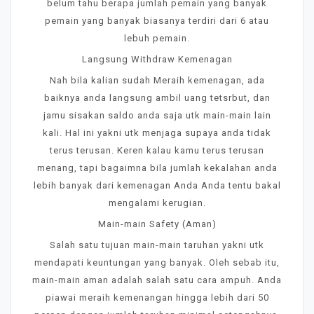
belum tahu berapa jumlah pemain yang banyak
pemain yang banyak biasanya terdiri dari 6 atau
lebuh pemain.
Langsung Withdraw Kemenagan
Nah bila kalian sudah Meraih kemenagan, ada
baiknya anda langsung ambil uang tetsrbut, dan
jamu sisakan saldo anda saja utk main-main lain
kali. Hal ini yakni utk menjaga supaya anda tidak
terus terusan. Keren kalau kamu terus terusan
menang, tapi bagaimna bila jumlah kekalahan anda
lebih banyak dari kemenagan Anda Anda tentu bakal
mengalami kerugian.
Main-main Safety (Aman)
Salah satu tujuan main-main taruhan yakni utk
mendapati keuntungan yang banyak. Oleh sebab itu,
main-main aman adalah salah satu cara ampuh. Anda
piawai meraih kemenangan hingga lebih dari 50