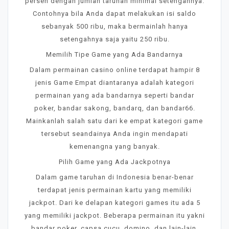
persen dengan jumlah taruhan minimal setengahnya.
Contohnya bila Anda dapat melakukan isi saldo
sebanyak 500 ribu, maka bermainlah hanya
setengahnya saja yaitu 250 ribu.
Memilih Tipe Game yang Ada Bandarnya
Dalam permainan casino online terdapat hampir 8
jenis Game Empat diantaranya adalah kategori
permainan yang ada bandarnya seperti bandar
poker, bandar sakong, bandarq, dan bandar66.
Mainkanlah salah satu dari ke empat kategori game
tersebut seandainya Anda ingin mendapati
kemenangna yang banyak.
Pilih Game yang Ada Jackpotnya
Dalam game taruhan di Indonesia benar-benar
terdapat jenis permainan kartu yang memiliki
jackpot. Dari ke delapan kategori games itu ada 5
yang memiliki jackpot. Beberapa permainan itu yakni
bandar poker, capsa cucu, domino, dan lain-lain.