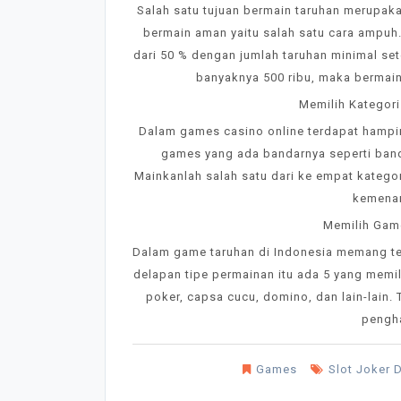
Salah satu tujuan bermain taruhan merupaka
bermain aman yaitu salah satu cara amp
dari 50 % dengan jumlah taruhan minimal s
banyaknya 500 ribu, maka bermain
Memilih Kategor
Dalam games casino online terdapat hampir
games yang ada bandarnya seperti band
Mainkanlah salah satu dari ke empat katego
kemenan
Memilih Gam
Dalam game taruhan di Indonesia memang ter
delapan tipe permainan itu ada 5 yang memi
poker, capsa cucu, domino, dan lain-lain.
pengh
Games
Slot Joker 