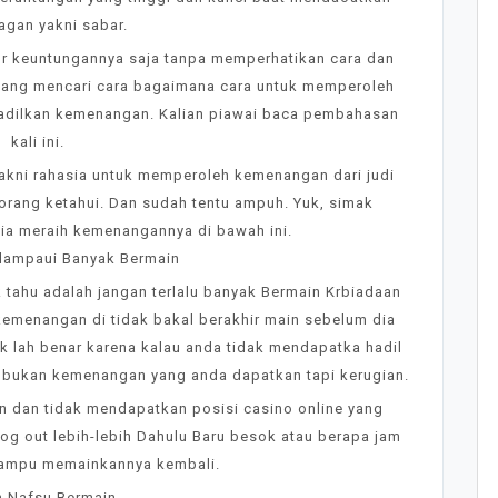
gan yakni sabar.
iur keuntungannya saja tanpa memperhatikan cara dan
edang mencari cara bagaimana cara untuk memperoleh
adilkan kemenangan. Kalian piawai baca pembahasan
kali ini.
yakni rahasia untuk memperoleh kemenangan dari judi
 orang ketahui. Dan sudah tentu ampuh. Yuk, simak
a meraih kemenangannya di bawah ini.
rlampaui Banyak Bermain
 tahu adalah jangan terlalu banyak Bermain Krbiadaan
emenangan di tidak bakal berakhir main sebelum dia
ak lah benar karena kalau anda tidak mendapatka hadil
 bukan kemenangan yang anda dapatkan tapi kerugian.
n dan tidak mendapatkan posisi casino online yang
g out lebih-lebih Dahulu Baru besok atau berapa jam
ampu memainkannya kembali.
n Nafsu Bermain