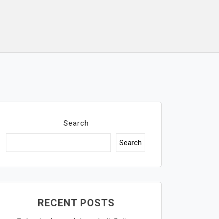
Search
Search
RECENT POSTS