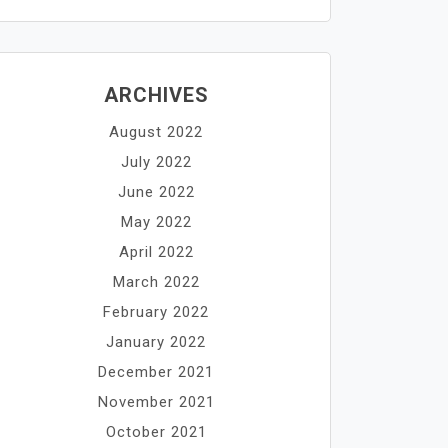
ARCHIVES
August 2022
July 2022
June 2022
May 2022
April 2022
March 2022
February 2022
January 2022
December 2021
November 2021
October 2021