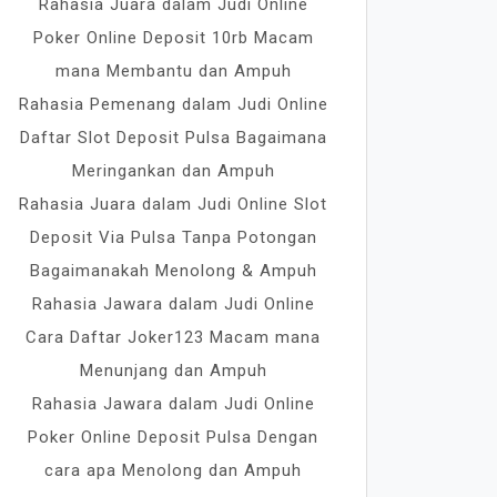
Rahasia Juara dalam Judi Online
Poker Online Deposit 10rb Macam
mana Membantu dan Ampuh
Rahasia Pemenang dalam Judi Online
Daftar Slot Deposit Pulsa Bagaimana
Meringankan dan Ampuh
Rahasia Juara dalam Judi Online Slot
Deposit Via Pulsa Tanpa Potongan
Bagaimanakah Menolong & Ampuh
Rahasia Jawara dalam Judi Online
Cara Daftar Joker123 Macam mana
Menunjang dan Ampuh
Rahasia Jawara dalam Judi Online
Poker Online Deposit Pulsa Dengan
cara apa Menolong dan Ampuh