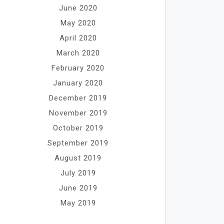
June 2020
May 2020
April 2020
March 2020
February 2020
January 2020
December 2019
November 2019
October 2019
September 2019
August 2019
July 2019
June 2019
May 2019