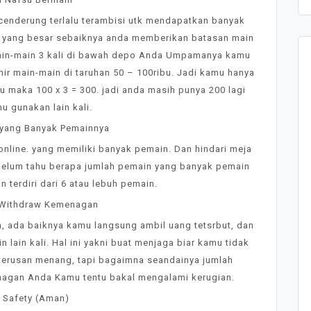
cenderung terlalu terambisi utk mendapatkan banyak
n yang besar sebaiknya anda memberikan batasan main
ain-main 3 kali di bawah depo Anda Umpamanya kamu
ir main-main di taruhan 50 – 100ribu. Jadi kamu hanya
u maka 100 x 3 = 300. jadi anda masih punya 200 lagi
u gunakan lain kali.
 yang Banyak Pemainnya
 online. yang memiliki banyak pemain. Dan hindari meja
 belum tahu berapa jumlah pemain yang banyak pemain
terdiri dari 6 atau lebuh pemain.
Withdraw Kemenagan
, ada baiknya kamu langsung ambil uang tetsrbut, dan
 lain kali. Hal ini yakni buat menjaga biar kamu tidak
s terusan menang, tapi bagaimna seandainya jumlah
nagan Anda Kamu tentu bakal mengalami kerugian.
 Safety (Aman)