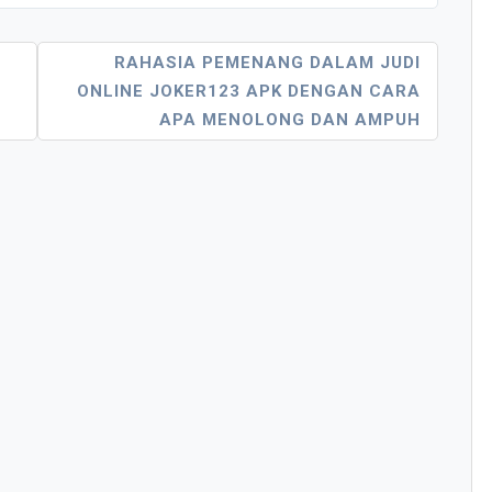
RAHASIA PEMENANG DALAM JUDI
ONLINE JOKER123 APK DENGAN CARA
APA MENOLONG DAN AMPUH