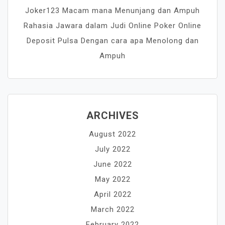
Joker123 Macam mana Menunjang dan Ampuh
Rahasia Jawara dalam Judi Online Poker Online
Deposit Pulsa Dengan cara apa Menolong dan
Ampuh
ARCHIVES
August 2022
July 2022
June 2022
May 2022
April 2022
March 2022
February 2022