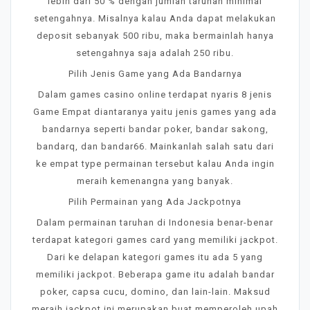
lebih dari 50 % dengan jumlah taruhan minimal
setengahnya. Misalnya kalau Anda dapat melakukan
deposit sebanyak 500 ribu, maka bermainlah hanya
setengahnya saja adalah 250 ribu.
Pilih Jenis Game yang Ada Bandarnya
Dalam games casino online terdapat nyaris 8 jenis
Game Empat diantaranya yaitu jenis games yang ada
bandarnya seperti bandar poker, bandar sakong,
bandarq, dan bandar66. Mainkanlah salah satu dari
ke empat type permainan tersebut kalau Anda ingin
meraih kemenangna yang banyak.
Pilih Permainan yang Ada Jackpotnya
Dalam permainan taruhan di Indonesia benar-benar
terdapat kategori games card yang memiliki jackpot.
Dari ke delapan kategori games itu ada 5 yang
memiliki jackpot. Beberapa game itu adalah bandar
poker, capsa cucu, domino, dan lain-lain. Maksud
meraih jackpot ini merupakan buat memperoleh upah