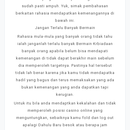
sudah pasti ampuh. Yuk, simak pembahasan
berkaitan rahasia mendapatkan kemenangannya di
bawah ini.
Jangan Terlalu Banyak Bermain
Rahasia mula-mula yang banyak orang tidak tahu
ialah janganlah terlalu banyak Bermain Krbiadaan
banyak orang apabila belum bisa mendapati
kemenangan di tidak dapat berakhir main sebelum
dia memperoleh targetnya. Pastinya hal tersebut
tidak lah benar karena jika kamu tidak mendapatka
hadil yang bagus dan terus memaksakan yang ada
bukan kemenangan yang anda dapatkan tapi
kerugian.
Untuk itu bila anda mendaptkan kekalahan dan tidak
memperoleh posisi casino online yang
menguntungkan, sebaiknya kamu fold dan log out
apalagi Dahulu Baru besok atau berapa jam