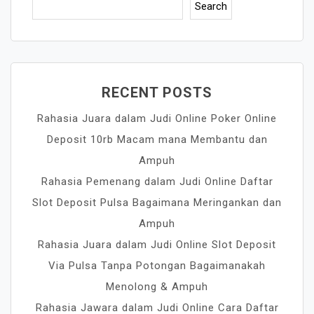
Search
RECENT POSTS
Rahasia Juara dalam Judi Online Poker Online
Deposit 10rb Macam mana Membantu dan
Ampuh
Rahasia Pemenang dalam Judi Online Daftar
Slot Deposit Pulsa Bagaimana Meringankan dan
Ampuh
Rahasia Juara dalam Judi Online Slot Deposit
Via Pulsa Tanpa Potongan Bagaimanakah
Menolong & Ampuh
Rahasia Jawara dalam Judi Online Cara Daftar