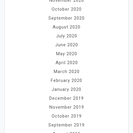
November 2020
October 2020
September 2020
August 2020
July 2020
June 2020
May 2020
April 2020
March 2020
February 2020
January 2020
December 2019
November 2019
October 2019
September 2019