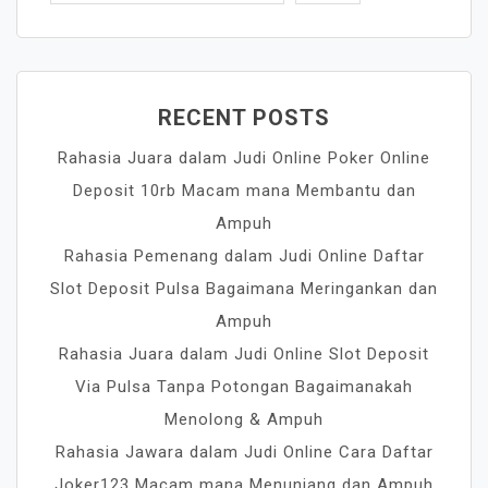
RECENT POSTS
Rahasia Juara dalam Judi Online Poker Online
Deposit 10rb Macam mana Membantu dan
Ampuh
Rahasia Pemenang dalam Judi Online Daftar
Slot Deposit Pulsa Bagaimana Meringankan dan
Ampuh
Rahasia Juara dalam Judi Online Slot Deposit
Via Pulsa Tanpa Potongan Bagaimanakah
Menolong & Ampuh
Rahasia Jawara dalam Judi Online Cara Daftar
Joker123 Macam mana Menunjang dan Ampuh