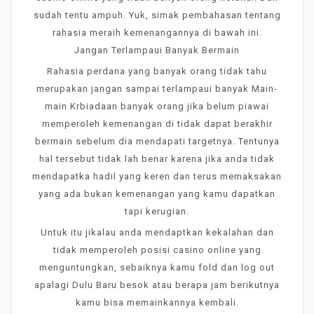
sudah tentu ampuh. Yuk, simak pembahasan tentang
rahasia meraih kemenangannya di bawah ini.
Jangan Terlampaui Banyak Bermain
Rahasia perdana yang banyak orang tidak tahu
merupakan jangan sampai terlampaui banyak Main-
main Krbiadaan banyak orang jika belum piawai
memperoleh kemenangan di tidak dapat berakhir
bermain sebelum dia mendapati targetnya. Tentunya
hal tersebut tidak lah benar karena jika anda tidak
mendapatka hadil yang keren dan terus memaksakan
yang ada bukan kemenangan yang kamu dapatkan
tapi kerugian.
Untuk itu jikalau anda mendaptkan kekalahan dan
tidak memperoleh posisi casino online yang
menguntungkan, sebaiknya kamu fold dan log out
apalagi Dulu Baru besok atau berapa jam berikutnya
kamu bisa memainkannya kembali.