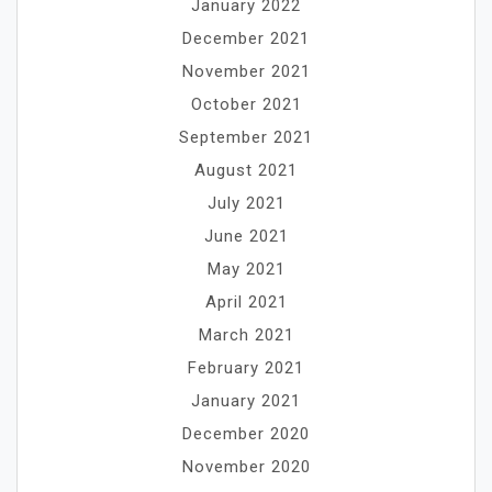
January 2022
December 2021
November 2021
October 2021
September 2021
August 2021
July 2021
June 2021
May 2021
April 2021
March 2021
February 2021
January 2021
December 2020
November 2020