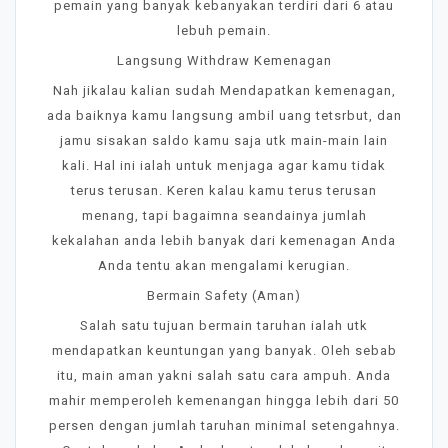
pemain yang banyak kebanyakan terdiri dari 6 atau
lebuh pemain.
Langsung Withdraw Kemenagan
Nah jikalau kalian sudah Mendapatkan kemenagan,
ada baiknya kamu langsung ambil uang tetsrbut, dan
jamu sisakan saldo kamu saja utk main-main lain
kali. Hal ini ialah untuk menjaga agar kamu tidak
terus terusan. Keren kalau kamu terus terusan
menang, tapi bagaimna seandainya jumlah
kekalahan anda lebih banyak dari kemenagan Anda
Anda tentu akan mengalami kerugian.
Bermain Safety (Aman)
Salah satu tujuan bermain taruhan ialah utk
mendapatkan keuntungan yang banyak. Oleh sebab
itu, main aman yakni salah satu cara ampuh. Anda
mahir memperoleh kemenangan hingga lebih dari 50
persen dengan jumlah taruhan minimal setengahnya.