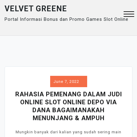
Skip
VELVET GREENE
to
Portal Informasi Bonus dan Promo Games Slot Online
content
Close
Menu
June 7, 2022
RAHASIA PEMENANG DALAM JUDI
ONLINE SLOT ONLINE DEPO VIA
DANA BAGAIMANAKAH
MENUNJANG & AMPUH
Mungkin banyak dari kalian yang sudah sering main