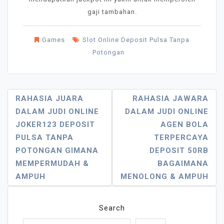
gaji tambahan.
Games
Slot Online Deposit Pulsa Tanpa
Potongan
Post
RAHASIA JUARA
RAHASIA JAWARA
DALAM JUDI ONLINE
DALAM JUDI ONLINE
Navigation
JOKER123 DEPOSIT
AGEN BOLA
PULSA TANPA
TERPERCAYA
POTONGAN GIMANA
DEPOSIT 50RB
MEMPERMUDAH &
BAGAIMANA
AMPUH
MENOLONG & AMPUH
Search