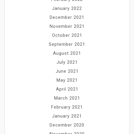
January 2022
December 2021
November 2021
October 2021
September 2021
August 2021
July 2021
June 2021
May 2021
April 2021
March 2021
February 2021
January 2021
December 2020
November 2020