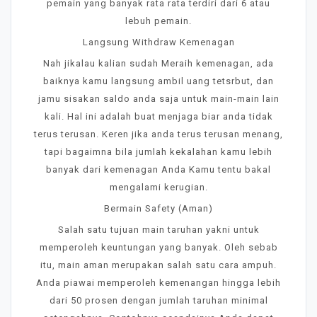
pemain yang banyak rata rata terdiri dari 6 atau
lebuh pemain.
Langsung Withdraw Kemenagan
Nah jikalau kalian sudah Meraih kemenagan, ada
baiknya kamu langsung ambil uang tetsrbut, dan
jamu sisakan saldo anda saja untuk main-main lain
kali. Hal ini adalah buat menjaga biar anda tidak
terus terusan. Keren jika anda terus terusan menang,
tapi bagaimna bila jumlah kekalahan kamu lebih
banyak dari kemenagan Anda Kamu tentu bakal
mengalami kerugian.
Bermain Safety (Aman)
Salah satu tujuan main taruhan yakni untuk
memperoleh keuntungan yang banyak. Oleh sebab
itu, main aman merupakan salah satu cara ampuh.
Anda piawai memperoleh kemenangan hingga lebih
dari 50 prosen dengan jumlah taruhan minimal