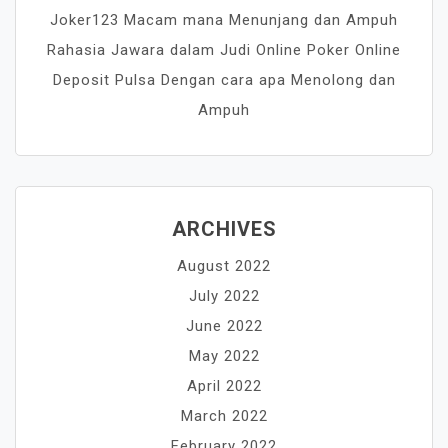
Joker123 Macam mana Menunjang dan Ampuh
Rahasia Jawara dalam Judi Online Poker Online
Deposit Pulsa Dengan cara apa Menolong dan
Ampuh
ARCHIVES
August 2022
July 2022
June 2022
May 2022
April 2022
March 2022
February 2022