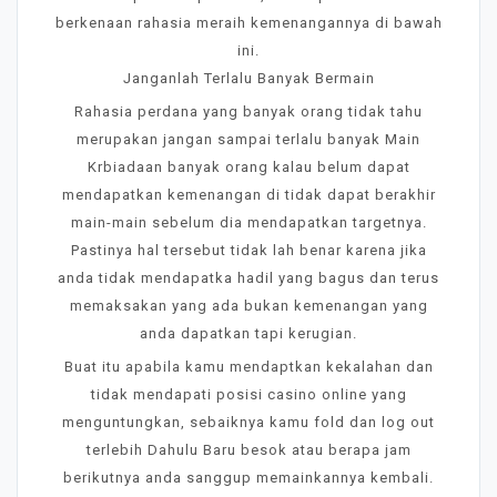
berkenaan rahasia meraih kemenangannya di bawah
ini.
Janganlah Terlalu Banyak Bermain
Rahasia perdana yang banyak orang tidak tahu
merupakan jangan sampai terlalu banyak Main
Krbiadaan banyak orang kalau belum dapat
mendapatkan kemenangan di tidak dapat berakhir
main-main sebelum dia mendapatkan targetnya.
Pastinya hal tersebut tidak lah benar karena jika
anda tidak mendapatka hadil yang bagus dan terus
memaksakan yang ada bukan kemenangan yang
anda dapatkan tapi kerugian.
Buat itu apabila kamu mendaptkan kekalahan dan
tidak mendapati posisi casino online yang
menguntungkan, sebaiknya kamu fold dan log out
terlebih Dahulu Baru besok atau berapa jam
berikutnya anda sanggup memainkannya kembali.