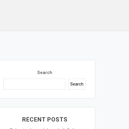
Search
Search
RECENT POSTS