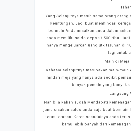
Taha
Yang Selanjutnya masih sama orang orang 
keuntungan. Jadi buat menhindari kerug
bermain Anda misalkan anda dalam sehari
anda memiliki saldo deposit 500 ribu. Jadi
hanya mengeluarkan uang utk taruhan di 10
lagi untuk 
Main di Meja
Rahasia selanjutnya merupakan main-main d
hindari meja yang hanya ada sedikit pema
banyak pemain yang banyak um
Langsung 
Nah bila kalian sudah Mendapati kemenagan
jamu sisakan saldo anda saja buat bermain l
terus terusan. Keren seandainya anda terus
kamu lebih banyak dari kemenagan