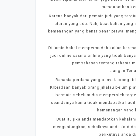
mendaoatkan ke
Karena banyak dari pemain judi yang terg
aturan yang ada. Nah, buat kalian yang
kemenangan yang benar benar piawai men
Di jamin bakal mempermudah kalian karena
judi online casino online yang tidak bany
pembahasan tentang rahasia m
Jangan Terl
Rahasia perdana yang banyak orang tid
Krbiadaan banyak orang jikalau belum pi
bermain sebelum dia memperoleh targetn
seandainya kamu tidak mendapatka hadi
kemenangan yang k
Buat itu jika anda mendaptkan kekalah
menguntungkan, sebaiknya anda fold dan
berikutnya anda 