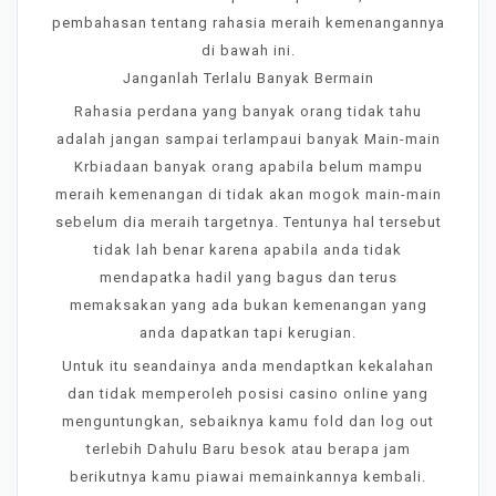
pembahasan tentang rahasia meraih kemenangannya
di bawah ini.
Janganlah Terlalu Banyak Bermain
Rahasia perdana yang banyak orang tidak tahu
adalah jangan sampai terlampaui banyak Main-main
Krbiadaan banyak orang apabila belum mampu
meraih kemenangan di tidak akan mogok main-main
sebelum dia meraih targetnya. Tentunya hal tersebut
tidak lah benar karena apabila anda tidak
mendapatka hadil yang bagus dan terus
memaksakan yang ada bukan kemenangan yang
anda dapatkan tapi kerugian.
Untuk itu seandainya anda mendaptkan kekalahan
dan tidak memperoleh posisi casino online yang
menguntungkan, sebaiknya kamu fold dan log out
terlebih Dahulu Baru besok atau berapa jam
berikutnya kamu piawai memainkannya kembali.