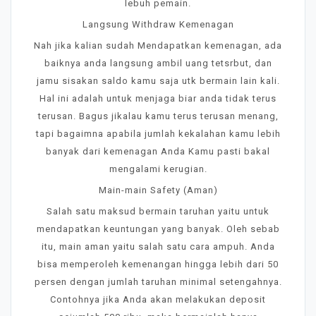
lebuh pemain.
Langsung Withdraw Kemenagan
Nah jika kalian sudah Mendapatkan kemenagan, ada
baiknya anda langsung ambil uang tetsrbut, dan
jamu sisakan saldo kamu saja utk bermain lain kali.
Hal ini adalah untuk menjaga biar anda tidak terus
terusan. Bagus jikalau kamu terus terusan menang,
tapi bagaimna apabila jumlah kekalahan kamu lebih
banyak dari kemenagan Anda Kamu pasti bakal
mengalami kerugian.
Main-main Safety (Aman)
Salah satu maksud bermain taruhan yaitu untuk
mendapatkan keuntungan yang banyak. Oleh sebab
itu, main aman yaitu salah satu cara ampuh. Anda
bisa memperoleh kemenangan hingga lebih dari 50
persen dengan jumlah taruhan minimal setengahnya.
Contohnya jika Anda akan melakukan deposit