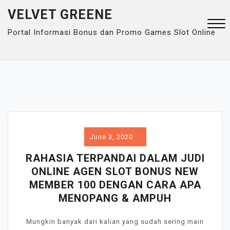
Skip
VELVET GREENE
to
Portal Informasi Bonus dan Promo Games Slot Online
content
Close
Menu
June 3, 2020
RAHASIA TERPANDAI DALAM JUDI
ONLINE AGEN SLOT BONUS NEW
MEMBER 100 DENGAN CARA APA
MENOPANG & AMPUH
Mungkin banyak dari kalian yang sudah sering main