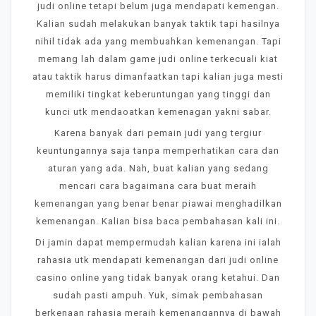
judi online tetapi belum juga mendapati kemengan.
Kalian sudah melakukan banyak taktik tapi hasilnya
nihil tidak ada yang membuahkan kemenangan. Tapi
memang lah dalam game judi online terkecuali kiat
atau taktik harus dimanfaatkan tapi kalian juga mesti
memiliki tingkat keberuntungan yang tinggi dan
kunci utk mendaoatkan kemenagan yakni sabar.
Karena banyak dari pemain judi yang tergiur
keuntungannya saja tanpa memperhatikan cara dan
aturan yang ada. Nah, buat kalian yang sedang
mencari cara bagaimana cara buat meraih
kemenangan yang benar benar piawai menghadilkan
kemenangan. Kalian bisa baca pembahasan kali ini.
Di jamin dapat mempermudah kalian karena ini ialah
rahasia utk mendapati kemenangan dari judi online
casino online yang tidak banyak orang ketahui. Dan
sudah pasti ampuh. Yuk, simak pembahasan
berkenaan rahasia meraih kemenangannya di bawah