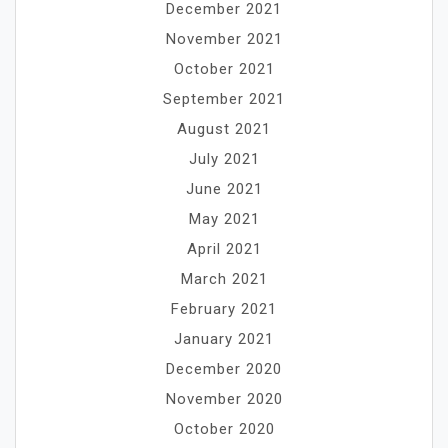
December 2021
November 2021
October 2021
September 2021
August 2021
July 2021
June 2021
May 2021
April 2021
March 2021
February 2021
January 2021
December 2020
November 2020
October 2020