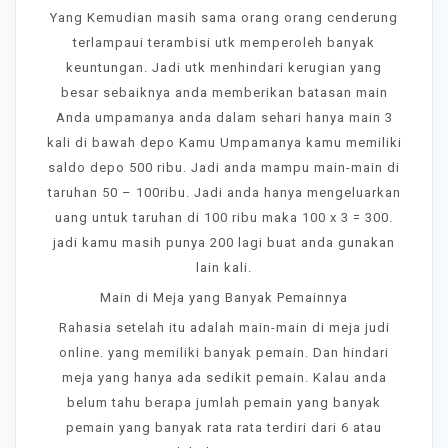
Yang Kemudian masih sama orang orang cenderung
terlampaui terambisi utk memperoleh banyak
keuntungan. Jadi utk menhindari kerugian yang
besar sebaiknya anda memberikan batasan main
Anda umpamanya anda dalam sehari hanya main 3
kali di bawah depo Kamu Umpamanya kamu memiliki
saldo depo 500 ribu. Jadi anda mampu main-main di
taruhan 50 – 100ribu. Jadi anda hanya mengeluarkan
uang untuk taruhan di 100 ribu maka 100 x 3 = 300.
jadi kamu masih punya 200 lagi buat anda gunakan
lain kali.
Main di Meja yang Banyak Pemainnya
Rahasia setelah itu adalah main-main di meja judi
online. yang memiliki banyak pemain. Dan hindari
meja yang hanya ada sedikit pemain. Kalau anda
belum tahu berapa jumlah pemain yang banyak
pemain yang banyak rata rata terdiri dari 6 atau