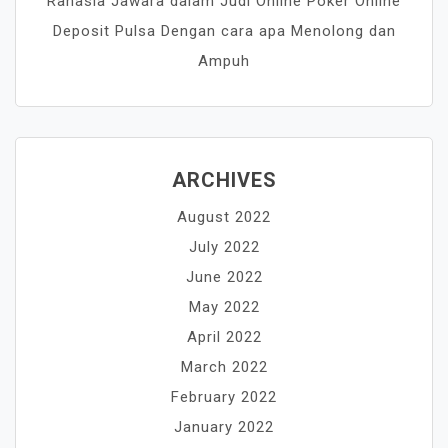
Rahasia Jawara dalam Judi Online Poker Online
Deposit Pulsa Dengan cara apa Menolong dan
Ampuh
ARCHIVES
August 2022
July 2022
June 2022
May 2022
April 2022
March 2022
February 2022
January 2022