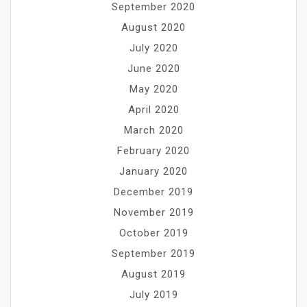
September 2020
August 2020
July 2020
June 2020
May 2020
April 2020
March 2020
February 2020
January 2020
December 2019
November 2019
October 2019
September 2019
August 2019
July 2019