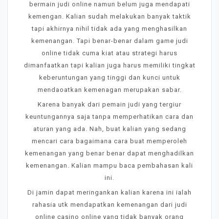
bermain judi online namun belum juga mendapati
kemengan. Kalian sudah melakukan banyak taktik
tapi akhirnya nihil tidak ada yang menghasilkan
kemenangan. Tapi benar-benar dalam game judi
online tidak cuma kiat atau strategi harus
dimanfaatkan tapi kalian juga harus memiliki tingkat
keberuntungan yang tinggi dan kunci untuk
mendaoatkan kemenagan merupakan sabar.
Karena banyak dari pemain judi yang tergiur
keuntungannya saja tanpa memperhatikan cara dan
aturan yang ada. Nah, buat kalian yang sedang
mencari cara bagaimana cara buat memperoleh
kemenangan yang benar benar dapat menghadilkan
kemenangan. Kalian mampu baca pembahasan kali
ini.
Di jamin dapat meringankan kalian karena ini ialah
rahasia utk mendapatkan kemenangan dari judi
online casino online yang tidak banyak orang