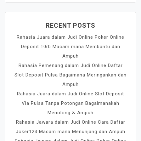
RECENT POSTS
Rahasia Juara dalam Judi Online Poker Online
Deposit 10rb Macam mana Membantu dan
Ampuh
Rahasia Pemenang dalam Judi Online Daftar
Slot Deposit Pulsa Bagaimana Meringankan dan
Ampuh
Rahasia Juara dalam Judi Online Slot Deposit
Via Pulsa Tanpa Potongan Bagaimanakah
Menolong & Ampuh
Rahasia Jawara dalam Judi Online Cara Daftar
Joker123 Macam mana Menunjang dan Ampuh
Rahasia Jawara dalam Judi Online Poker Online