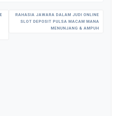
E
RAHASIA JAWARA DALAM JUDI ONLINE
SLOT DEPOSIT PULSA MACAM MANA
MENUNJANG & AMPUH