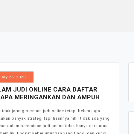
uary 26, 2020
LAM JUDI ONLINE CARA DAFTAR
 APA MERINGANKAN DAN AMPUH
idak jarang bermain judi online tetapi belum juga
an banyak strategi tapi hasilnya nihil tidak ada yang
r dalam permainan judi online tidak hanya cara atau
i memiliki tingkat keberuntungan yang tinggi dan kunci