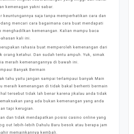
an kemenagan yakni sabar.
iur keuntungannya saja tanpa memperhatikan cara dan
sedang mencari cara bagaimana cara buat mendapati
p menghadilkan kemenangan. Kalian mampu baca
hasan kali ini.
 merupakan rahasia buat memperoleh kemenangan dari
ak orang ketahui. Dan sudah tentu ampuh. Yuk, simak
a meraih kemenangannya di bawah ini.
ampaui Banyak Bermain
ak tahu yaitu jangan sampai terlampaui banyak Main
 meraih kemenangan di tidak bakal berhenti bermain
hal tersebut tidak lah benar karena jikalau anda tidak
 memaksakan yang ada bukan kemenangan yang anda
an tapi kerugian.
han dan tidak mendapatkan posisi casino online yang
g out lebih-lebih Dahulu Baru besok atau berapa jam
mahir memainkannya kembali.