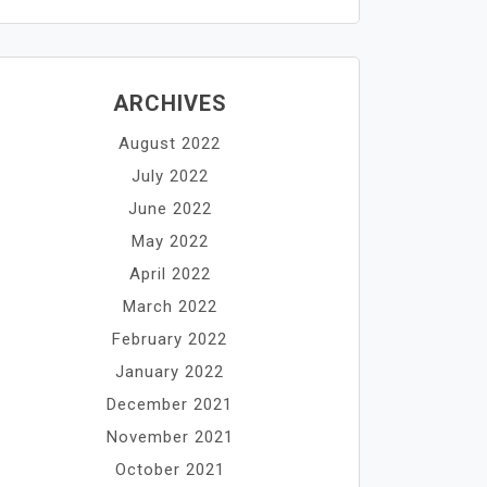
ARCHIVES
August 2022
July 2022
June 2022
May 2022
April 2022
March 2022
February 2022
January 2022
December 2021
November 2021
October 2021