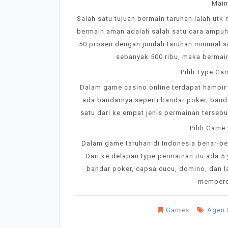
Main
Salah satu tujuan bermain taruhan ialah ut
bermain aman adalah salah satu cara ampuh
50 prosen dengan jumlah taruhan minimal 
sebanyak 500 ribu, maka bermain
Pilih Type G
Dalam game casino online terdapat hampir 
ada bandarnya seperti bandar poker, band
satu dari ke empat jenis permainan terseb
Pilih Game
Dalam game taruhan di Indonesia benar-ben
Dari ke delapan type permainan itu ada 5 
bandar poker, capsa cucu, domino, dan la
mempero
Games
Agen 