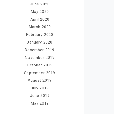
June 2020
May 2020
April 2020
March 2020
February 2020
January 2020
December 2019
November 2019
October 2019
September 2019
August 2019
July 2019
June 2019
May 2019