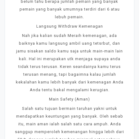
belum tahu berapa jumlah pemain yang banyak
pemain yang banyak umumnya terdiri dari 6 atau
lebuh pemain.
Langsung Withdraw Kemenagan
Nah jika kalian sudah Meraih kemenagan, ada
baiknya kamu langsung ambil uang tetsrbut, dan
jamu sisakan saldo kamu saja untuk main-main lain
kali. Hal ini merupakan utk menjaga supaya anda
tidak terus terusan. Keren seandainya kamu terus
terusan menang, tapi bagaimna kalau jumlah
kekalahan kamu lebih banyak dari kemenagan Anda
Anda tentu bakal mengalami kerugian.
Main Safety (Aman)
Salah satu tujuan bermain taruhan yakni untuk
mendapatkan keuntungan yang banyak. Oleh sebab
itu, main aman ialah salah satu cara ampuh. Anda
sanggup memperoleh kemenangan hingga lebih dari