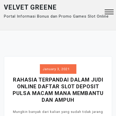
Skip
VELVET GREENE
to
Portal Informasi Bonus dan Promo Games Slot Online
content
Close
Menu
January 3, 2021
RAHASIA TERPANDAI DALAM JUDI
ONLINE DAFTAR SLOT DEPOSIT
PULSA MACAM MANA MEMBANTU
DAN AMPUH
Mungkin banyak dari kalian yang sudah tidak jarang