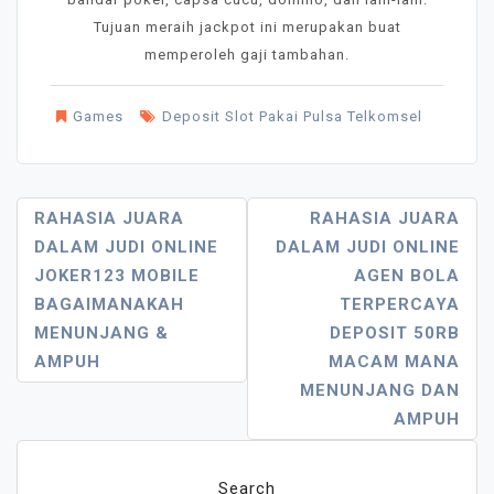
Tujuan meraih jackpot ini merupakan buat
memperoleh gaji tambahan.
Games
Deposit Slot Pakai Pulsa Telkomsel
Post
RAHASIA JUARA
RAHASIA JUARA
DALAM JUDI ONLINE
DALAM JUDI ONLINE
Navigation
JOKER123 MOBILE
AGEN BOLA
BAGAIMANAKAH
TERPERCAYA
MENUNJANG &
DEPOSIT 50RB
AMPUH
MACAM MANA
MENUNJANG DAN
AMPUH
Search