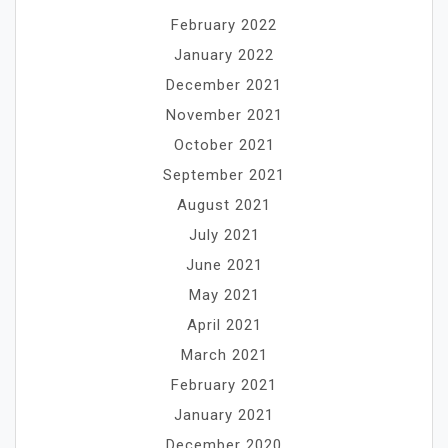
February 2022
January 2022
December 2021
November 2021
October 2021
September 2021
August 2021
July 2021
June 2021
May 2021
April 2021
March 2021
February 2021
January 2021
December 2020