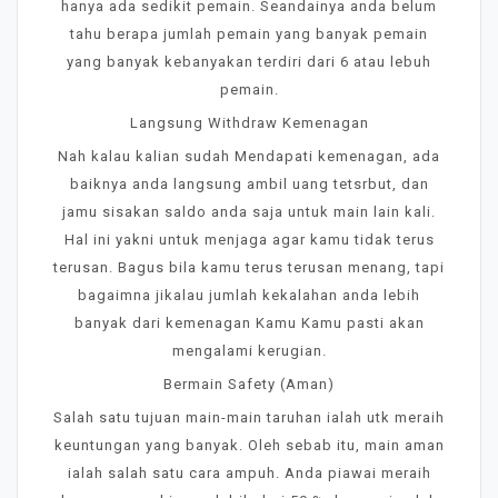
hanya ada sedikit pemain. Seandainya anda belum
tahu berapa jumlah pemain yang banyak pemain
yang banyak kebanyakan terdiri dari 6 atau lebuh
pemain.
Langsung Withdraw Kemenagan
Nah kalau kalian sudah Mendapati kemenagan, ada
baiknya anda langsung ambil uang tetsrbut, dan
jamu sisakan saldo anda saja untuk main lain kali.
Hal ini yakni untuk menjaga agar kamu tidak terus
terusan. Bagus bila kamu terus terusan menang, tapi
bagaimna jikalau jumlah kekalahan anda lebih
banyak dari kemenagan Kamu Kamu pasti akan
mengalami kerugian.
Bermain Safety (Aman)
Salah satu tujuan main-main taruhan ialah utk meraih
keuntungan yang banyak. Oleh sebab itu, main aman
ialah salah satu cara ampuh. Anda piawai meraih