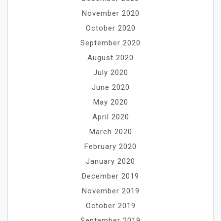
November 2020
October 2020
September 2020
August 2020
July 2020
June 2020
May 2020
April 2020
March 2020
February 2020
January 2020
December 2019
November 2019
October 2019
September 2019