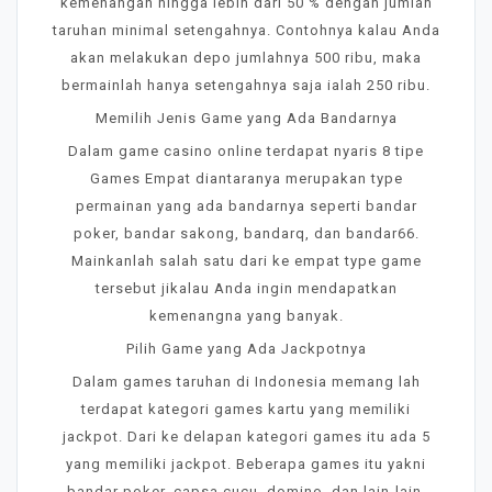
kemenangan hingga lebih dari 50 % dengan jumlah
taruhan minimal setengahnya. Contohnya kalau Anda
akan melakukan depo jumlahnya 500 ribu, maka
bermainlah hanya setengahnya saja ialah 250 ribu.
Memilih Jenis Game yang Ada Bandarnya
Dalam game casino online terdapat nyaris 8 tipe
Games Empat diantaranya merupakan type
permainan yang ada bandarnya seperti bandar
poker, bandar sakong, bandarq, dan bandar66.
Mainkanlah salah satu dari ke empat type game
tersebut jikalau Anda ingin mendapatkan
kemenangna yang banyak.
Pilih Game yang Ada Jackpotnya
Dalam games taruhan di Indonesia memang lah
terdapat kategori games kartu yang memiliki
jackpot. Dari ke delapan kategori games itu ada 5
yang memiliki jackpot. Beberapa games itu yakni
bandar poker, capsa cucu, domino, dan lain-lain.