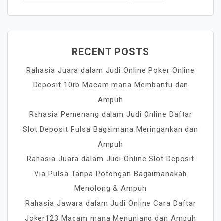
RECENT POSTS
Rahasia Juara dalam Judi Online Poker Online
Deposit 10rb Macam mana Membantu dan
Ampuh
Rahasia Pemenang dalam Judi Online Daftar
Slot Deposit Pulsa Bagaimana Meringankan dan
Ampuh
Rahasia Juara dalam Judi Online Slot Deposit
Via Pulsa Tanpa Potongan Bagaimanakah
Menolong & Ampuh
Rahasia Jawara dalam Judi Online Cara Daftar
Joker123 Macam mana Menunjang dan Ampuh