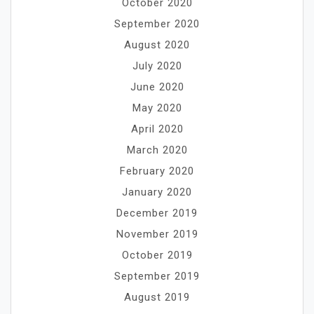
October 2020
September 2020
August 2020
July 2020
June 2020
May 2020
April 2020
March 2020
February 2020
January 2020
December 2019
November 2019
October 2019
September 2019
August 2019