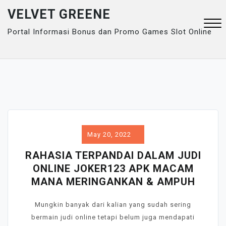
Skip
VELVET GREENE
to
Portal Informasi Bonus dan Promo Games Slot Online
content
Close
Menu
May 20, 2022
RAHASIA TERPANDAI DALAM JUDI
ONLINE JOKER123 APK MACAM
MANA MERINGANKAN & AMPUH
Mungkin banyak dari kalian yang sudah sering
bermain judi online tetapi belum juga mendapati