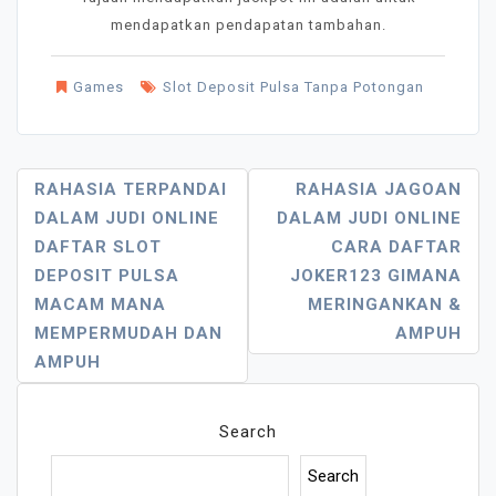
mendapatkan pendapatan tambahan.
Games
Slot Deposit Pulsa Tanpa Potongan
Post
RAHASIA TERPANDAI
RAHASIA JAGOAN
DALAM JUDI ONLINE
DALAM JUDI ONLINE
Navigation
DAFTAR SLOT
CARA DAFTAR
DEPOSIT PULSA
JOKER123 GIMANA
MACAM MANA
MERINGANKAN &
MEMPERMUDAH DAN
AMPUH
AMPUH
Search
Search