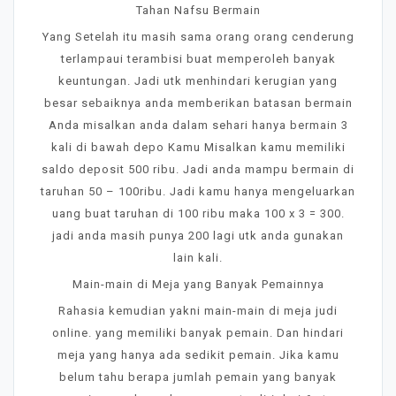
Tahan Nafsu Bermain
Yang Setelah itu masih sama orang orang cenderung
terlampaui terambisi buat memperoleh banyak
keuntungan. Jadi utk menhindari kerugian yang
besar sebaiknya anda memberikan batasan bermain
Anda misalkan anda dalam sehari hanya bermain 3
kali di bawah depo Kamu Misalkan kamu memiliki
saldo deposit 500 ribu. Jadi anda mampu bermain di
taruhan 50 – 100ribu. Jadi kamu hanya mengeluarkan
uang buat taruhan di 100 ribu maka 100 x 3 = 300.
jadi anda masih punya 200 lagi utk anda gunakan
lain kali.
Main-main di Meja yang Banyak Pemainnya
Rahasia kemudian yakni main-main di meja judi
online. yang memiliki banyak pemain. Dan hindari
meja yang hanya ada sedikit pemain. Jika kamu
belum tahu berapa jumlah pemain yang banyak