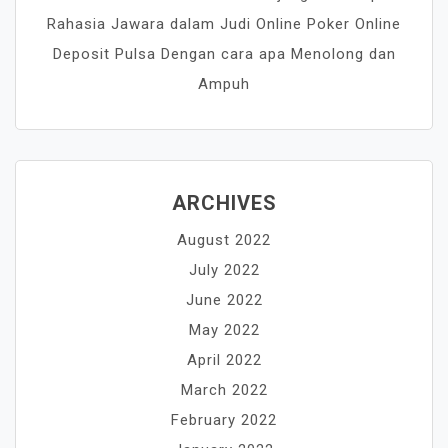
Rahasia Jawara dalam Judi Online Poker Online
Deposit Pulsa Dengan cara apa Menolong dan
Ampuh
ARCHIVES
August 2022
July 2022
June 2022
May 2022
April 2022
March 2022
February 2022