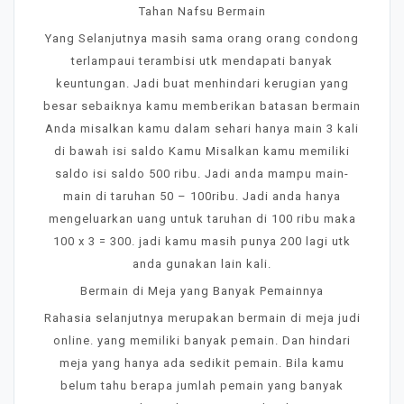
Tahan Nafsu Bermain
Yang Selanjutnya masih sama orang orang condong
terlampaui terambisi utk mendapati banyak
keuntungan. Jadi buat menhindari kerugian yang
besar sebaiknya kamu memberikan batasan bermain
Anda misalkan kamu dalam sehari hanya main 3 kali
di bawah isi saldo Kamu Misalkan kamu memiliki
saldo isi saldo 500 ribu. Jadi anda mampu main-
main di taruhan 50 – 100ribu. Jadi anda hanya
mengeluarkan uang untuk taruhan di 100 ribu maka
100 x 3 = 300. jadi kamu masih punya 200 lagi utk
anda gunakan lain kali.
Bermain di Meja yang Banyak Pemainnya
Rahasia selanjutnya merupakan bermain di meja judi
online. yang memiliki banyak pemain. Dan hindari
meja yang hanya ada sedikit pemain. Bila kamu
belum tahu berapa jumlah pemain yang banyak