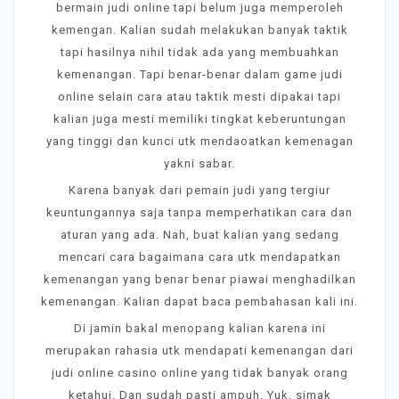
bermain judi online tapi belum juga memperoleh
kemengan. Kalian sudah melakukan banyak taktik
tapi hasilnya nihil tidak ada yang membuahkan
kemenangan. Tapi benar-benar dalam game judi
online selain cara atau taktik mesti dipakai tapi
kalian juga mesti memiliki tingkat keberuntungan
yang tinggi dan kunci utk mendaoatkan kemenagan
yakni sabar.
Karena banyak dari pemain judi yang tergiur
keuntungannya saja tanpa memperhatikan cara dan
aturan yang ada. Nah, buat kalian yang sedang
mencari cara bagaimana cara utk mendapatkan
kemenangan yang benar benar piawai menghadilkan
kemenangan. Kalian dapat baca pembahasan kali ini.
Di jamin bakal menopang kalian karena ini
merupakan rahasia utk mendapati kemenangan dari
judi online casino online yang tidak banyak orang
ketahui. Dan sudah pasti ampuh. Yuk, simak