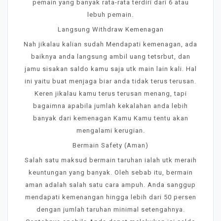
pemain yang banyak rata-rata terdiri dari 6 atau
lebuh pemain.
Langsung Withdraw Kemenagan
Nah jikalau kalian sudah Mendapati kemenagan, ada
baiknya anda langsung ambil uang tetsrbut, dan
jamu sisakan saldo kamu saja utk main lain kali. Hal
ini yaitu buat menjaga biar anda tidak terus terusan.
Keren jikalau kamu terus terusan menang, tapi
bagaimna apabila jumlah kekalahan anda lebih
banyak dari kemenagan Kamu Kamu tentu akan
mengalami kerugian.
Bermain Safety (Aman)
Salah satu maksud bermain taruhan ialah utk meraih
keuntungan yang banyak. Oleh sebab itu, bermain
aman adalah salah satu cara ampuh. Anda sanggup
mendapati kemenangan hingga lebih dari 50 persen
dengan jumlah taruhan minimal setengahnya.