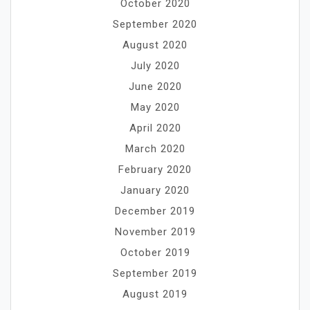
October 2020
September 2020
August 2020
July 2020
June 2020
May 2020
April 2020
March 2020
February 2020
January 2020
December 2019
November 2019
October 2019
September 2019
August 2019