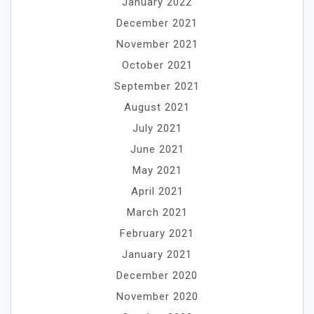
January 2022
December 2021
November 2021
October 2021
September 2021
August 2021
July 2021
June 2021
May 2021
April 2021
March 2021
February 2021
January 2021
December 2020
November 2020