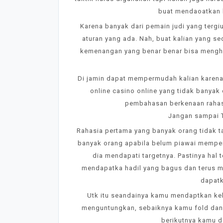
buat mendaoatkan 
Karena banyak dari pemain judi yang terg
aturan yang ada. Nah, buat kalian yang 
kemenangan yang benar benar bisa mengh
Di jamin dapat mempermudah kalian karena 
online casino online yang tidak banyak
pembahasan berkenaan rahas
Jangan sampai 
Rahasia pertama yang banyak orang tidak t
banyak orang apabila belum piawai mempe
dia mendapati targetnya. Pastinya hal 
mendapatka hadil yang bagus dan terus
dapatk
Utk itu seandainya kamu mendaptkan kek
menguntungkan, sebaiknya kamu fold dan l
berikutnya kamu 