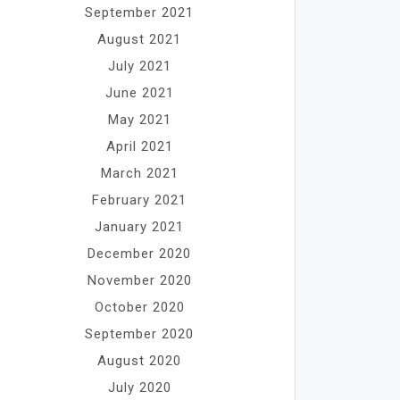
September 2021
August 2021
July 2021
June 2021
May 2021
April 2021
March 2021
February 2021
January 2021
December 2020
November 2020
October 2020
September 2020
August 2020
July 2020