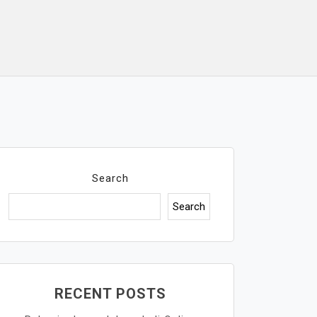
Search
Search
RECENT POSTS