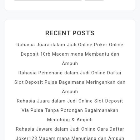
RECENT POSTS
Rahasia Juara dalam Judi Online Poker Online
Deposit 10rb Macam mana Membantu dan
Ampuh
Rahasia Pemenang dalam Judi Online Daftar
Slot Deposit Pulsa Bagaimana Meringankan dan
Ampuh
Rahasia Juara dalam Judi Online Slot Deposit
Via Pulsa Tanpa Potongan Bagaimanakah
Menolong & Ampuh
Rahasia Jawara dalam Judi Online Cara Daftar
Joker123 Macam mana Menunjang dan Ampuh