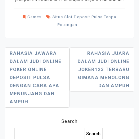
Games
Situs Slot Deposit Pulsa Tanpa
Potongan
Post
RAHASIA JAWARA
RAHASIA JUARA
DALAM JUDI ONLINE
DALAM JUDI ONLINE
Navigation
POKER ONLINE
JOKER123 TERBARU
DEPOSIT PULSA
GIMANA MENOLONG
DENGAN CARA APA
DAN AMPUH
MENUNJANG DAN
AMPUH
Search
Search