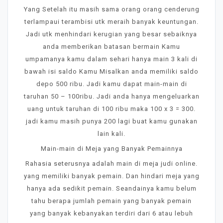
Yang Setelah itu masih sama orang orang cenderung
terlampaui terambisi utk meraih banyak keuntungan.
Jadi utk menhindari kerugian yang besar sebaiknya
anda memberikan batasan bermain Kamu
umpamanya kamu dalam sehari hanya main 3 kali di
bawah isi saldo Kamu Misalkan anda memiliki saldo
depo 500 ribu. Jadi kamu dapat main-main di
taruhan 50 – 100ribu. Jadi anda hanya mengeluarkan
uang untuk taruhan di 100 ribu maka 100 x 3 = 300.
jadi kamu masih punya 200 lagi buat kamu gunakan
lain kali.
Main-main di Meja yang Banyak Pemainnya
Rahasia seterusnya adalah main di meja judi online.
yang memiliki banyak pemain. Dan hindari meja yang
hanya ada sedikit pemain. Seandainya kamu belum
tahu berapa jumlah pemain yang banyak pemain
yang banyak kebanyakan terdiri dari 6 atau lebuh