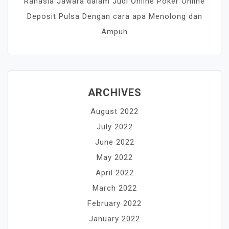
Rahasia Jawara dalam Judi Online Poker Online
Deposit Pulsa Dengan cara apa Menolong dan
Ampuh
ARCHIVES
August 2022
July 2022
June 2022
May 2022
April 2022
March 2022
February 2022
January 2022