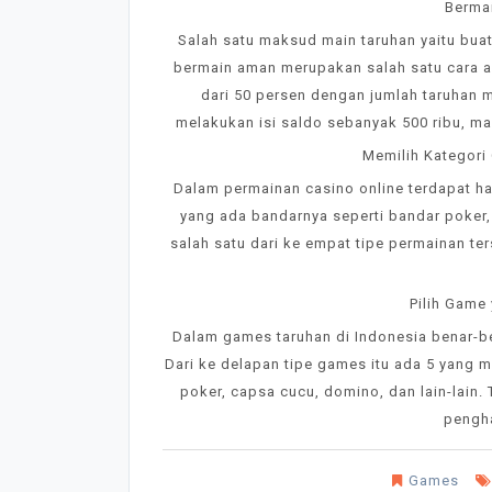
Berma
Salah satu maksud main taruhan yaitu bua
bermain aman merupakan salah satu cara
dari 50 persen dengan jumlah taruhan 
melakukan isi saldo sebanyak 500 ribu, ma
Memilih Kategor
Dalam permainan casino online terdapat ha
yang ada bandarnya seperti bandar poker
salah satu dari ke empat tipe permainan t
Pilih Game
Dalam games taruhan di Indonesia benar-be
Dari ke delapan tipe games itu ada 5 yang m
poker, capsa cucu, domino, dan lain-lain.
pengh
Games