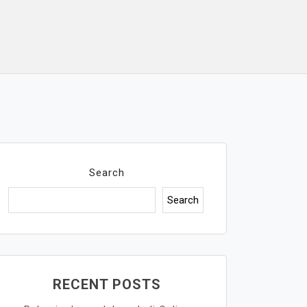
Search
Search
RECENT POSTS