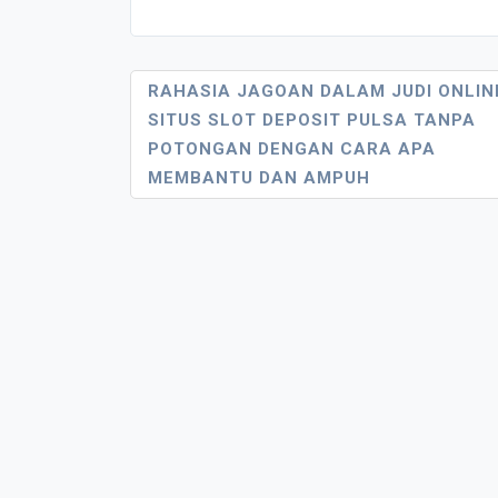
Post
RAHASIA JAGOAN DALAM JUDI ONLIN
SITUS SLOT DEPOSIT PULSA TANPA
Navigation
POTONGAN DENGAN CARA APA
MEMBANTU DAN AMPUH