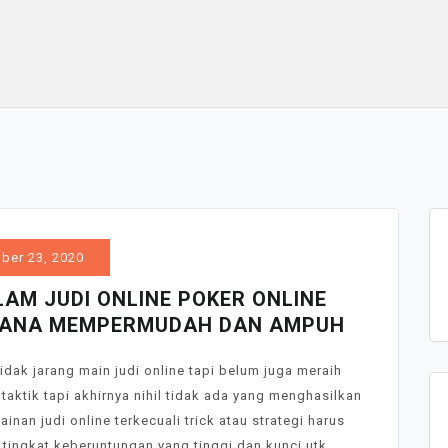
ber 23, 2020
AM JUDI ONLINE POKER ONLINE
MANA MEMPERMUDAH DAN AMPUH
dak jarang main judi online tapi belum juga meraih
ktik tapi akhirnya nihil tidak ada yang menghasilkan
n judi online terkecuali trick atau strategi harus
i tingkat keberuntungan yang tinggi dan kunci utk