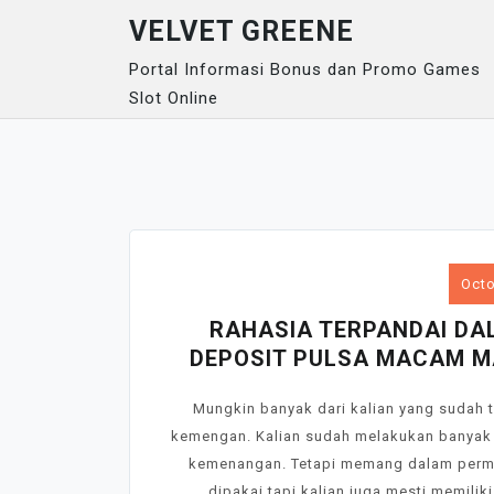
Skip
VELVET GREENE
to
Portal Informasi Bonus dan Promo Games
content
Slot Online
Octo
RAHASIA TERPANDAI DAL
DEPOSIT PULSA MACAM 
Mungkin banyak dari kalian yang sudah ti
kemengan. Kalian sudah melakukan banyak ta
kemenangan. Tetapi memang dalam permaina
dipakai tapi kalian juga mesti memilik