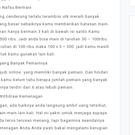
n Nafsu Bermain
ng cenderung terlalu terambisi utk meraih banyak
 yang besar sebaiknya kamu memberikan batasan main-
i hanya bermain 3 kali di bawah isi saldo Kamu
0 ribu. Jadi anda bisa main di taruhan 50 – 100ribu.
uhan di 100 ribu maka 100 x 3 = 300. jadi kamu masih
ntuk kamu gunakan lain kali.
 yang Banyak Pemainnya
 judi online. yang memiliki banyak pemain. Dan hindari
u kamu belum tahu berapa jumlah pemain yang banyak
a terdiri dari 6 atau lebuh pemain.
Withdraw Kemenagan
an, ada baiknya anda langsung ambil uang tetsrbut,
n-main lain kali. Hal ini yakni untuk menjaga supaya
nda terus terusan menang, tapi bagaimna seandainya
kemenagan Anda Anda pasti bakal mengalami kerugian.