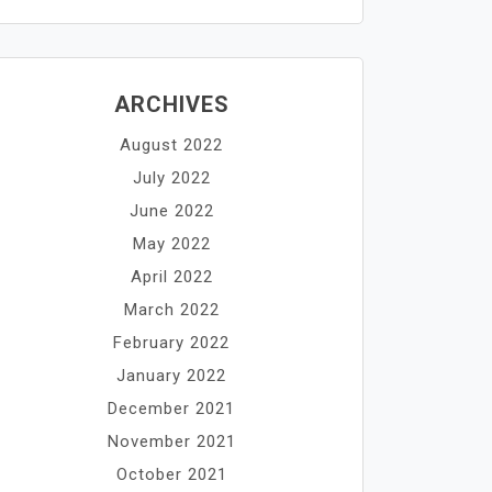
ARCHIVES
August 2022
July 2022
June 2022
May 2022
April 2022
March 2022
February 2022
January 2022
December 2021
November 2021
October 2021