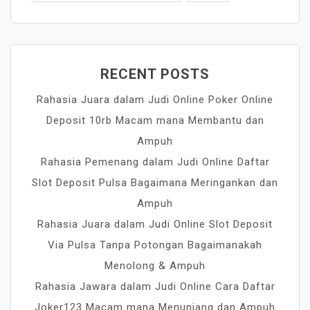
RECENT POSTS
Rahasia Juara dalam Judi Online Poker Online
Deposit 10rb Macam mana Membantu dan
Ampuh
Rahasia Pemenang dalam Judi Online Daftar
Slot Deposit Pulsa Bagaimana Meringankan dan
Ampuh
Rahasia Juara dalam Judi Online Slot Deposit
Via Pulsa Tanpa Potongan Bagaimanakah
Menolong & Ampuh
Rahasia Jawara dalam Judi Online Cara Daftar
Joker123 Macam mana Menunjang dan Ampuh