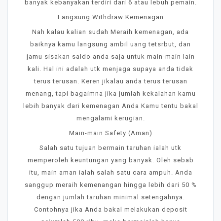
banyak kebanyakan terdiri dari 6 atau lebuh pemain.
Langsung Withdraw Kemenagan
Nah kalau kalian sudah Meraih kemenagan, ada
baiknya kamu langsung ambil uang tetsrbut, dan
jamu sisakan saldo anda saja untuk main-main lain
kali. Hal ini adalah utk menjaga supaya anda tidak
terus terusan. Keren jikalau anda terus terusan
menang, tapi bagaimna jika jumlah kekalahan kamu
lebih banyak dari kemenagan Anda Kamu tentu bakal
mengalami kerugian.
Main-main Safety (Aman)
Salah satu tujuan bermain taruhan ialah utk
memperoleh keuntungan yang banyak. Oleh sebab
itu, main aman ialah salah satu cara ampuh. Anda
sanggup meraih kemenangan hingga lebih dari 50 %
dengan jumlah taruhan minimal setengahnya.
Contohnya jika Anda bakal melakukan deposit