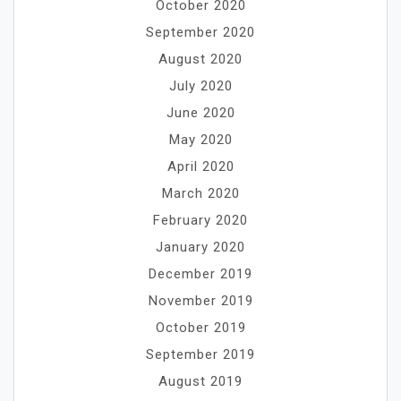
October 2020
September 2020
August 2020
July 2020
June 2020
May 2020
April 2020
March 2020
February 2020
January 2020
December 2019
November 2019
October 2019
September 2019
August 2019