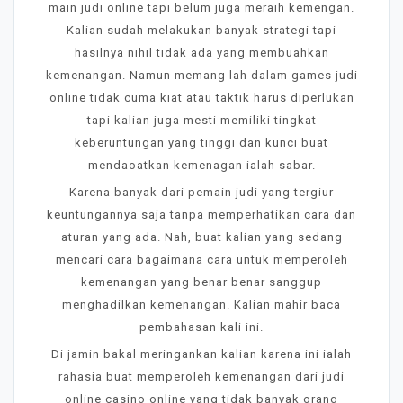
main judi online tapi belum juga meraih kemengan.
Kalian sudah melakukan banyak strategi tapi
hasilnya nihil tidak ada yang membuahkan
kemenangan. Namun memang lah dalam games judi
online tidak cuma kiat atau taktik harus diperlukan
tapi kalian juga mesti memiliki tingkat
keberuntungan yang tinggi dan kunci buat
mendaoatkan kemenagan ialah sabar.
Karena banyak dari pemain judi yang tergiur
keuntungannya saja tanpa memperhatikan cara dan
aturan yang ada. Nah, buat kalian yang sedang
mencari cara bagaimana cara untuk memperoleh
kemenangan yang benar benar sanggup
menghadilkan kemenangan. Kalian mahir baca
pembahasan kali ini.
Di jamin bakal meringankan kalian karena ini ialah
rahasia buat memperoleh kemenangan dari judi
online casino online yang tidak banyak orang