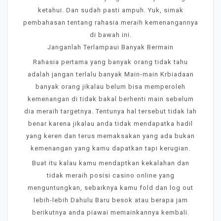
ketahui. Dan sudah pasti ampuh. Yuk, simak
pembahasan tentang rahasia meraih kemenangannya
di bawah ini.
Janganlah Terlampaui Banyak Bermain
Rahasia pertama yang banyak orang tidak tahu
adalah jangan terlalu banyak Main-main Krbiadaan
banyak orang jikalau belum bisa memperoleh
kemenangan di tidak bakal berhenti main sebelum
dia meraih targetnya. Tentunya hal tersebut tidak lah
benar karena jikalau anda tidak mendapatka hadil
yang keren dan terus memaksakan yang ada bukan
kemenangan yang kamu dapatkan tapi kerugian.
Buat itu kalau kamu mendaptkan kekalahan dan
tidak meraih posisi casino online yang
menguntungkan, sebaiknya kamu fold dan log out
lebih-lebih Dahulu Baru besok atau berapa jam
berikutnya anda piawai memainkannya kembali.