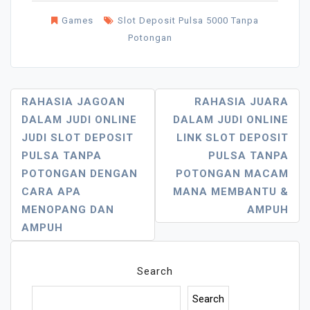
Games
Slot Deposit Pulsa 5000 Tanpa
Potongan
Post
RAHASIA JAGOAN
RAHASIA JUARA
DALAM JUDI ONLINE
DALAM JUDI ONLINE
Navigation
JUDI SLOT DEPOSIT
LINK SLOT DEPOSIT
PULSA TANPA
PULSA TANPA
POTONGAN DENGAN
POTONGAN MACAM
CARA APA
MANA MEMBANTU &
MENOPANG DAN
AMPUH
AMPUH
Search
Search