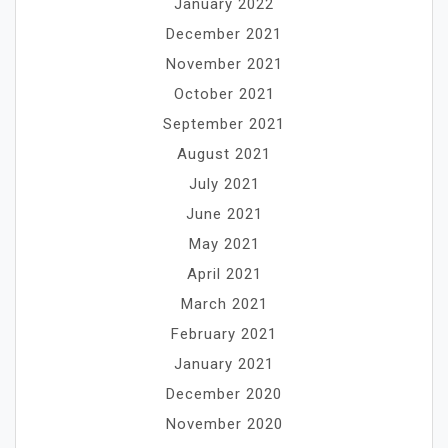
January 2022
December 2021
November 2021
October 2021
September 2021
August 2021
July 2021
June 2021
May 2021
April 2021
March 2021
February 2021
January 2021
December 2020
November 2020