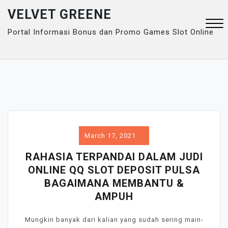
Skip
VELVET GREENE
to
Portal Informasi Bonus dan Promo Games Slot Online
content
Close
Menu
March 17, 2021
RAHASIA TERPANDAI DALAM JUDI
ONLINE QQ SLOT DEPOSIT PULSA
BAGAIMANA MEMBANTU &
AMPUH
Mungkin banyak dari kalian yang sudah sering main-