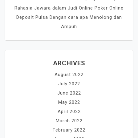
Rahasia Jawara dalam Judi Online Poker Online
Deposit Pulsa Dengan cara apa Menolong dan
Ampuh
ARCHIVES
August 2022
July 2022
June 2022
May 2022
April 2022
March 2022
February 2022