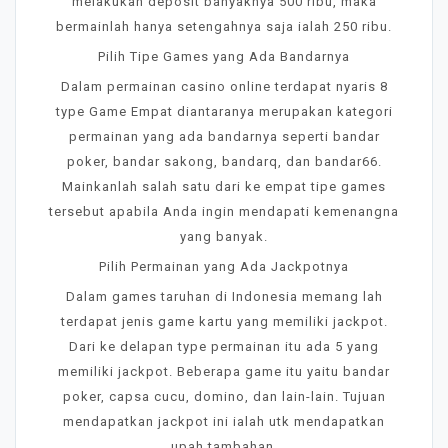
melakukan deposit banyaknya 500 ribu, maka
bermainlah hanya setengahnya saja ialah 250 ribu.
Pilih Tipe Games yang Ada Bandarnya
Dalam permainan casino online terdapat nyaris 8
type Game Empat diantaranya merupakan kategori
permainan yang ada bandarnya seperti bandar
poker, bandar sakong, bandarq, dan bandar66.
Mainkanlah salah satu dari ke empat tipe games
tersebut apabila Anda ingin mendapati kemenangna
yang banyak.
Pilih Permainan yang Ada Jackpotnya
Dalam games taruhan di Indonesia memang lah
terdapat jenis game kartu yang memiliki jackpot.
Dari ke delapan type permainan itu ada 5 yang
memiliki jackpot. Beberapa game itu yaitu bandar
poker, capsa cucu, domino, dan lain-lain. Tujuan
mendapatkan jackpot ini ialah utk mendapatkan
upah tambahan.