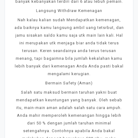
banyak kebanyakan terdiri dari 6 atau lebuh pemain.
Langsung Withdraw Kemenagan
Nah kalau kalian sudah Mendapatkan kemenagan,
ada baiknya kamu langsung ambil uang tetsrbut, dan
jamu sisakan saldo kamu saja utk main lain kali. Hal
ini merupakan utk menjaga biar anda tidak terus
terusan. Keren seandainya anda terus terusan
menang, tapi bagaimna bila jumlah kekalahan kamu
lebih banyak dari kemenagan Anda Anda pasti bakal
mengalami kerugian.
Bermain Safety (Aman)
Salah satu maksud bermain taruhan yakni buat
mendapatkan keuntungan yang banyak. Oleh sebab
itu, main-main aman adalah salah satu cara ampuh.
Anda mahir memperoleh kemenangan hingga lebih
dari 50 % dengan jumlah taruhan minimal
setengahnya. Contohnya apabila Anda bakal