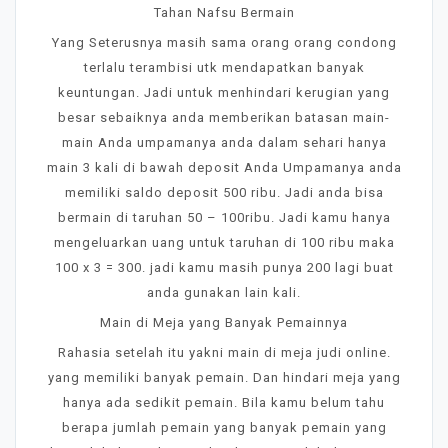
Tahan Nafsu Bermain
Yang Seterusnya masih sama orang orang condong
terlalu terambisi utk mendapatkan banyak
keuntungan. Jadi untuk menhindari kerugian yang
besar sebaiknya anda memberikan batasan main-
main Anda umpamanya anda dalam sehari hanya
main 3 kali di bawah deposit Anda Umpamanya anda
memiliki saldo deposit 500 ribu. Jadi anda bisa
bermain di taruhan 50 – 100ribu. Jadi kamu hanya
mengeluarkan uang untuk taruhan di 100 ribu maka
100 x 3 = 300. jadi kamu masih punya 200 lagi buat
anda gunakan lain kali.
Main di Meja yang Banyak Pemainnya
Rahasia setelah itu yakni main di meja judi online.
yang memiliki banyak pemain. Dan hindari meja yang
hanya ada sedikit pemain. Bila kamu belum tahu
berapa jumlah pemain yang banyak pemain yang