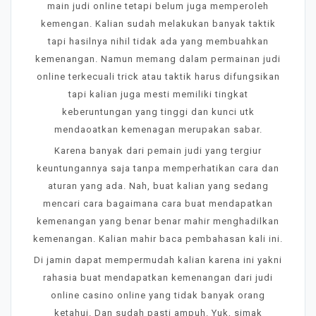
main judi online tetapi belum juga memperoleh
kemengan. Kalian sudah melakukan banyak taktik
tapi hasilnya nihil tidak ada yang membuahkan
kemenangan. Namun memang dalam permainan judi
online terkecuali trick atau taktik harus difungsikan
tapi kalian juga mesti memiliki tingkat
keberuntungan yang tinggi dan kunci utk
mendaoatkan kemenagan merupakan sabar.
Karena banyak dari pemain judi yang tergiur
keuntungannya saja tanpa memperhatikan cara dan
aturan yang ada. Nah, buat kalian yang sedang
mencari cara bagaimana cara buat mendapatkan
kemenangan yang benar benar mahir menghadilkan
kemenangan. Kalian mahir baca pembahasan kali ini.
Di jamin dapat mempermudah kalian karena ini yakni
rahasia buat mendapatkan kemenangan dari judi
online casino online yang tidak banyak orang
ketahui. Dan sudah pasti ampuh. Yuk, simak