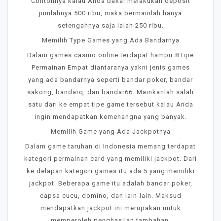
Contohnya kalau Anda bakal melakukan deposit
jumlahnya 500 ribu, maka bermainlah hanya
setengahnya saja ialah 250 ribu.
Memilih Type Games yang Ada Bandarnya
Dalam games casino online terdapat hampir 8 tipe
Permainan Empat diantaranya yakni jenis games
yang ada bandarnya seperti bandar poker, bandar
sakong, bandarq, dan bandar66. Mainkanlah salah
satu dari ke empat tipe game tersebut kalau Anda
ingin mendapatkan kemenangna yang banyak.
Memilih Game yang Ada Jackpotnya
Dalam game taruhan di Indonesia memang terdapat
kategori permainan card yang memiliki jackpot. Dari
ke delapan kategori games itu ada 5 yang memiliki
jackpot. Beberapa game itu adalah bandar poker,
capsa cucu, domino, dan lain-lain. Maksud
mendapatkan jackpot ini merupakan untuk
memperoleh penghasilan tambahan.