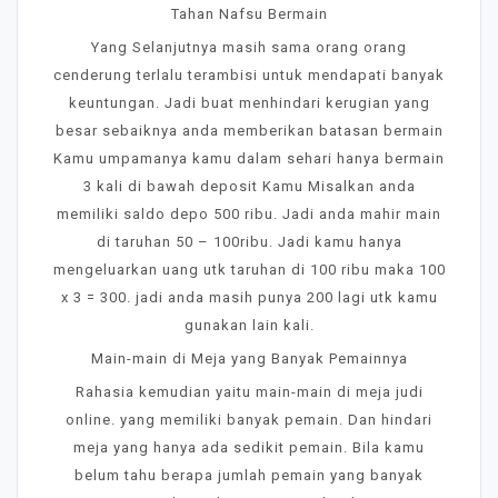
Tahan Nafsu Bermain
Yang Selanjutnya masih sama orang orang
cenderung terlalu terambisi untuk mendapati banyak
keuntungan. Jadi buat menhindari kerugian yang
besar sebaiknya anda memberikan batasan bermain
Kamu umpamanya kamu dalam sehari hanya bermain
3 kali di bawah deposit Kamu Misalkan anda
memiliki saldo depo 500 ribu. Jadi anda mahir main
di taruhan 50 – 100ribu. Jadi kamu hanya
mengeluarkan uang utk taruhan di 100 ribu maka 100
x 3 = 300. jadi anda masih punya 200 lagi utk kamu
gunakan lain kali.
Main-main di Meja yang Banyak Pemainnya
Rahasia kemudian yaitu main-main di meja judi
online. yang memiliki banyak pemain. Dan hindari
meja yang hanya ada sedikit pemain. Bila kamu
belum tahu berapa jumlah pemain yang banyak