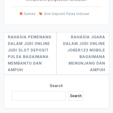
Games
Slot Deposit Pulsa Indosat
Post
RAHASIA PEMENANG
RAHASIA JUARA
DALAM JUDI ONLINE
DALAM JUDI ONLINE
Navigation
JUDI SLOT DEPOSIT
JOKER123 MOBILE
PULSA BAGAIMANA
BAGAIMANA
MEMBANTU DAN
MENUNJANG DAN
AMPUH
AMPUH
Search
Search