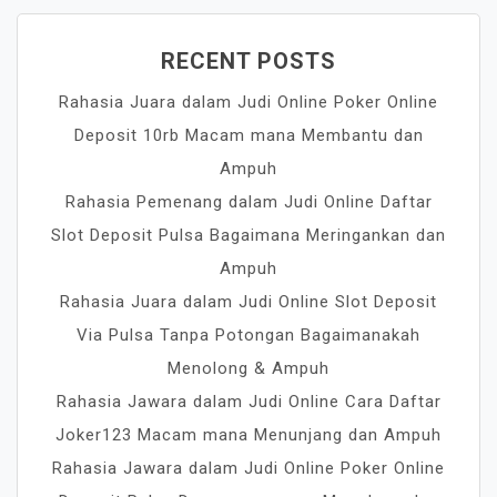
RECENT POSTS
Rahasia Juara dalam Judi Online Poker Online
Deposit 10rb Macam mana Membantu dan
Ampuh
Rahasia Pemenang dalam Judi Online Daftar
Slot Deposit Pulsa Bagaimana Meringankan dan
Ampuh
Rahasia Juara dalam Judi Online Slot Deposit
Via Pulsa Tanpa Potongan Bagaimanakah
Menolong & Ampuh
Rahasia Jawara dalam Judi Online Cara Daftar
Joker123 Macam mana Menunjang dan Ampuh
Rahasia Jawara dalam Judi Online Poker Online