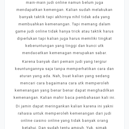
main-main judi online namun belum juga
mendapatkan kemengan. Kalian sudah melakukan
banyak taktik tapi akhirnya nihil tidak ada yang
membuahkan kemenangan. Tapi memang dalam
game judi online tidak hanya trick atau taktik harus
diperlukan tapi kalian juga harus memiliki tingkat
keberuntungan yang tinggi dan kunci utk
mendaoatkan kemenagan merupakan sabar.
Karena banyak dari pemain judi yang tergiur
keuntungannya saja tanpa memperhatikan cara dan
aturan yang ada. Nah, buat kalian yang sedang
mencari cara bagaimana cara utk memperoleh
kemenangan yang benar benar dapat menghadilkan
kemenangan. Kalian mahir baca pembahasan kali ini.
Di jamin dapat meringankan kalian karena ini yakni
rahasia untuk memperoleh kemenangan dari judi
online casino online yang tidak banyak orang
ketahui. Dan sudah tentu ampuh. Yuk, simak