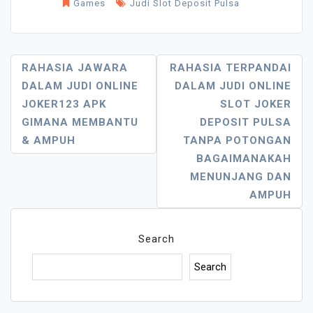
Games
Judi Slot Deposit Pulsa
Post
RAHASIA JAWARA
RAHASIA TERPANDAI
DALAM JUDI ONLINE
DALAM JUDI ONLINE
Navigation
JOKER123 APK
SLOT JOKER
GIMANA MEMBANTU
DEPOSIT PULSA
& AMPUH
TANPA POTONGAN
BAGAIMANAKAH
MENUNJANG DAN
AMPUH
Search
Search