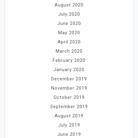
August 2020
July 2020
June 2020
May 2020
April 2020
March 2020
February 2020
January 2020
December 2019
November 2019
October 2019
September 2019
August 2019
July 2019
June 2019