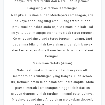
banyak rata rata terdiri dari 6 atau lebuh pemain.
Langsung Withdraw Kemenagan
Nah jikalau kalian sudah Mendapati kemenagan, ada
baiknya anda langsung ambil uang tetsrbut, dan
jamu sisakan saldo anda saja utk main lain kali. Hal
ini yaitu buat menjaga biar kamu tidak terus terusan.
Keren seandainya anda terus terusan menang, tapi
bagaimna bila jumlah kekalahan anda lebih banyak
dari kemenagan Anda Kamu tentu dapat mengalami
kerugian.
Main-main Safety (Aman)
Salah satu maksud bermain taruhan yakni utk
memperoleh keuntungan yang banyak. Oleh sebab
itu, bermain aman ialah salah satu cara ampuh. Anda
piawai meraih kemenangan hingga lebih dari 50
prosen dengan jumlah taruhan minimal setengahnya.
Misalnya seandainya Anda akan melakukan deposit