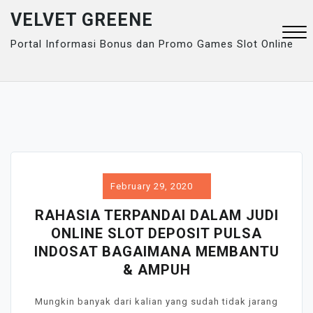
Skip
VELVET GREENE
to
Portal Informasi Bonus dan Promo Games Slot Online
content
Close
Menu
February 29, 2020
RAHASIA TERPANDAI DALAM JUDI
ONLINE SLOT DEPOSIT PULSA
INDOSAT BAGAIMANA MEMBANTU
& AMPUH
Mungkin banyak dari kalian yang sudah tidak jarang