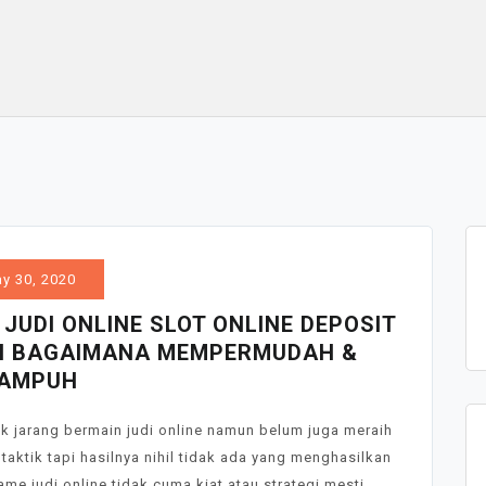
y 30, 2020
JUDI ONLINE SLOT ONLINE DEPOSIT
N BAGAIMANA MEMPERMUDAH &
AMPUH
k jarang bermain judi online namun belum juga meraih
ktik tapi hasilnya nihil tidak ada yang menghasilkan
e judi online tidak cuma kiat atau strategi mesti