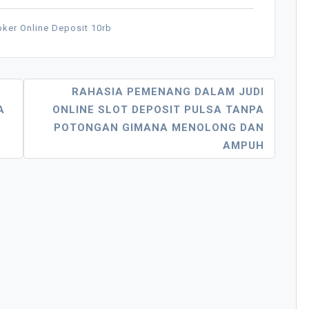
oker Online Deposit 10rb
RAHASIA PEMENANG DALAM JUDI
A
ONLINE SLOT DEPOSIT PULSA TANPA
POTONGAN GIMANA MENOLONG DAN
AMPUH