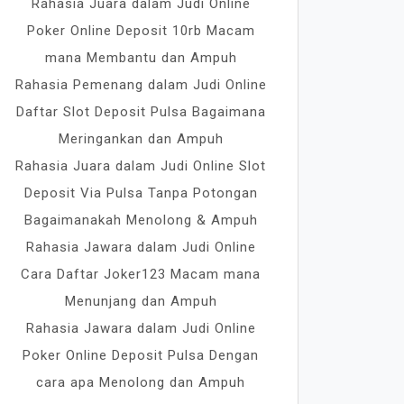
Rahasia Juara dalam Judi Online
Poker Online Deposit 10rb Macam
mana Membantu dan Ampuh
Rahasia Pemenang dalam Judi Online
Daftar Slot Deposit Pulsa Bagaimana
Meringankan dan Ampuh
Rahasia Juara dalam Judi Online Slot
Deposit Via Pulsa Tanpa Potongan
Bagaimanakah Menolong & Ampuh
Rahasia Jawara dalam Judi Online
Cara Daftar Joker123 Macam mana
Menunjang dan Ampuh
Rahasia Jawara dalam Judi Online
Poker Online Deposit Pulsa Dengan
cara apa Menolong dan Ampuh