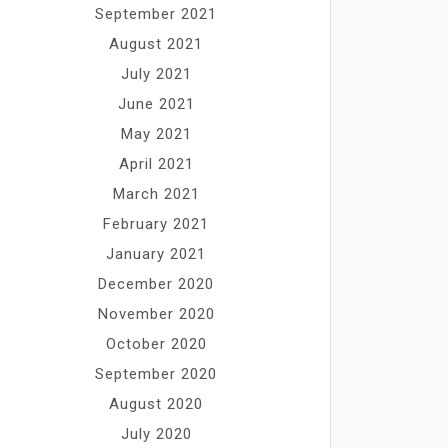
September 2021
August 2021
July 2021
June 2021
May 2021
April 2021
March 2021
February 2021
January 2021
December 2020
November 2020
October 2020
September 2020
August 2020
July 2020