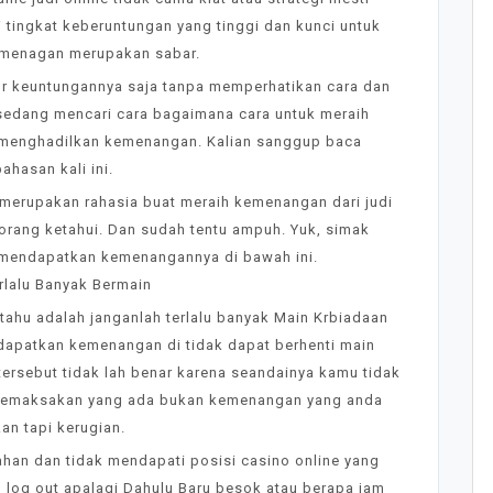
ki tingkat keberuntungan yang tinggi dan kunci untuk
menagan merupakan sabar.
iur keuntungannya saja tanpa memperhatikan cara dan
 sedang mencari cara bagaimana cara untuk meraih
 menghadilkan kemenangan. Kalian sanggup baca
hasan kali ini.
 merupakan rahasia buat meraih kemenangan dari judi
 orang ketahui. Dan sudah tentu ampuh. Yuk, simak
mendapatkan kemenangannya di bawah ini.
rlalu Banyak Bermain
tahu adalah janganlah terlalu banyak Main Krbiadaan
apatkan kemenangan di tidak dapat berhenti main
tersebut tidak lah benar karena seandainya kamu tidak
 memaksakan yang ada bukan kemenangan yang anda
an tapi kerugian.
ahan dan tidak mendapati posisi casino online yang
log out apalagi Dahulu Baru besok atau berapa jam