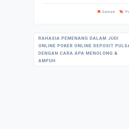
Games
P
Post
RAHASIA PEMENANG DALAM JUDI
ONLINE POKER ONLINE DEPOSIT PULS
Navigation
DENGAN CARA APA MENOLONG &
AMPUH