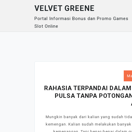
Skip
VELVET GREENE
to
Portal Informasi Bonus dan Promo Games
content
Slot Online
Ma
RAHASIA TERPANDAI DALAM 
PULSA TANPA POTONGA
Mungkin banyak dari kalian yang sudah tida
kemengan. Kalian sudah melakukan banyak ta
kemenangan. Tapi benar-benar dalam gam