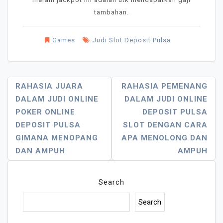
tambahan.
Games
Judi Slot Deposit Pulsa
Post
RAHASIA JUARA
RAHASIA PEMENANG
DALAM JUDI ONLINE
DALAM JUDI ONLINE
Navigation
POKER ONLINE
DEPOSIT PULSA
DEPOSIT PULSA
SLOT DENGAN CARA
GIMANA MENOPANG
APA MENOLONG DAN
DAN AMPUH
AMPUH
Search
Search