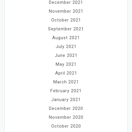
December 2021
November 2021
October 2021
September 2021
August 2021
July 2021
June 2021
May 2021
April 2021
March 2021
February 2021
January 2021
December 2020
November 2020
October 2020