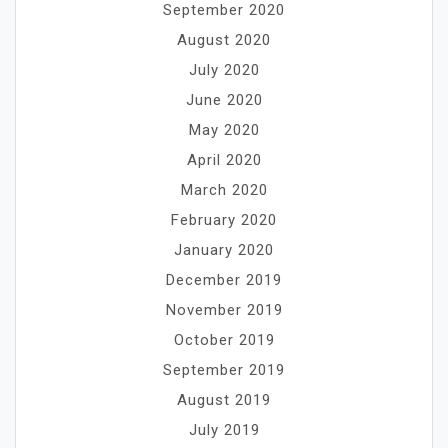
September 2020
August 2020
July 2020
June 2020
May 2020
April 2020
March 2020
February 2020
January 2020
December 2019
November 2019
October 2019
September 2019
August 2019
July 2019