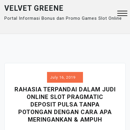
Skip
VELVET GREENE
to
Portal Informasi Bonus dan Promo Games Slot Online
content
Close
Menu
July 16, 2019
RAHASIA TERPANDAI DALAM JUDI
ONLINE SLOT PRAGMATIC
DEPOSIT PULSA TANPA
POTONGAN DENGAN CARA APA
MERINGANKAN & AMPUH