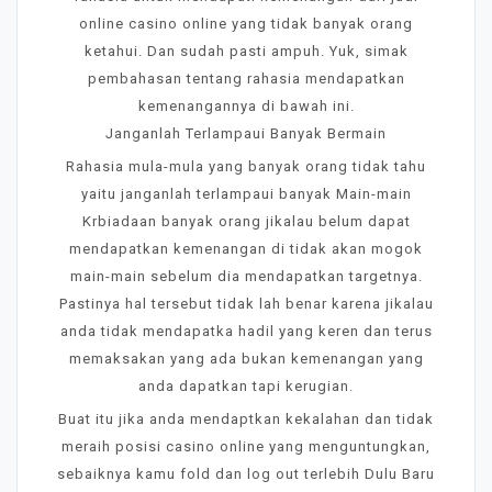
online casino online yang tidak banyak orang
ketahui. Dan sudah pasti ampuh. Yuk, simak
pembahasan tentang rahasia mendapatkan
kemenangannya di bawah ini.
Janganlah Terlampaui Banyak Bermain
Rahasia mula-mula yang banyak orang tidak tahu
yaitu janganlah terlampaui banyak Main-main
Krbiadaan banyak orang jikalau belum dapat
mendapatkan kemenangan di tidak akan mogok
main-main sebelum dia mendapatkan targetnya.
Pastinya hal tersebut tidak lah benar karena jikalau
anda tidak mendapatka hadil yang keren dan terus
memaksakan yang ada bukan kemenangan yang
anda dapatkan tapi kerugian.
Buat itu jika anda mendaptkan kekalahan dan tidak
meraih posisi casino online yang menguntungkan,
sebaiknya kamu fold dan log out terlebih Dulu Baru