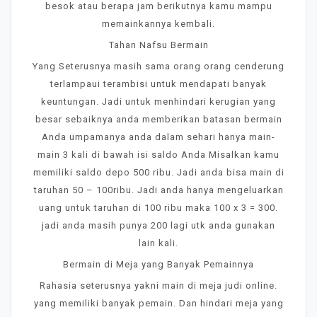
besok atau berapa jam berikutnya kamu mampu
memainkannya kembali.
Tahan Nafsu Bermain
Yang Seterusnya masih sama orang orang cenderung
terlampaui terambisi untuk mendapati banyak
keuntungan. Jadi untuk menhindari kerugian yang
besar sebaiknya anda memberikan batasan bermain
Anda umpamanya anda dalam sehari hanya main-
main 3 kali di bawah isi saldo Anda Misalkan kamu
memiliki saldo depo 500 ribu. Jadi anda bisa main di
taruhan 50 – 100ribu. Jadi anda hanya mengeluarkan
uang untuk taruhan di 100 ribu maka 100 x 3 = 300.
jadi anda masih punya 200 lagi utk anda gunakan
lain kali.
Bermain di Meja yang Banyak Pemainnya
Rahasia seterusnya yakni main di meja judi online.
yang memiliki banyak pemain. Dan hindari meja yang