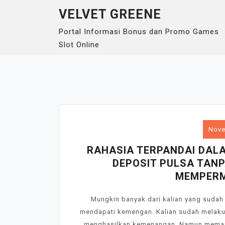
Skip
VELVET GREENE
to
Portal Informasi Bonus dan Promo Games
content
Slot Online
Nove
RAHASIA TERPANDAI DALA
DEPOSIT PULSA TA
MEMPERM
Mungkin banyak dari kalian yang sudah t
mendapati kemengan. Kalian sudah melakuka
menghasilkan kemenangan. Namun memang 