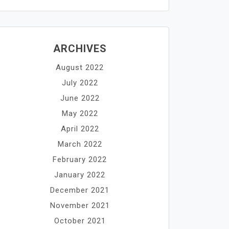
ARCHIVES
August 2022
July 2022
June 2022
May 2022
April 2022
March 2022
February 2022
January 2022
December 2021
November 2021
October 2021