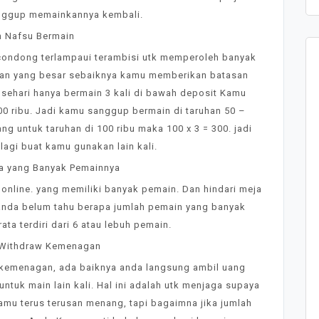
anggup memainkannya kembali.
n Nafsu Bermain
condong terlampaui terambisi utk memperoleh banyak
gian yang besar sebaiknya kamu memberikan batasan
ehari hanya bermain 3 kali di bawah deposit Kamu
00 ribu. Jadi kamu sanggup bermain di taruhan 50 –
g untuk taruhan di 100 ribu maka 100 x 3 = 300. jadi
agi buat kamu gunakan lain kali.
ja yang Banyak Pemainnya
 online. yang memiliki banyak pemain. Dan hindari meja
 anda belum tahu berapa jumlah pemain yang banyak
ata terdiri dari 6 atau lebuh pemain.
Withdraw Kemenagan
 kemenagan, ada baiknya anda langsung ambil uang
untuk main lain kali. Hal ini adalah utk menjaga supaya
amu terus terusan menang, tapi bagaimna jika jumlah