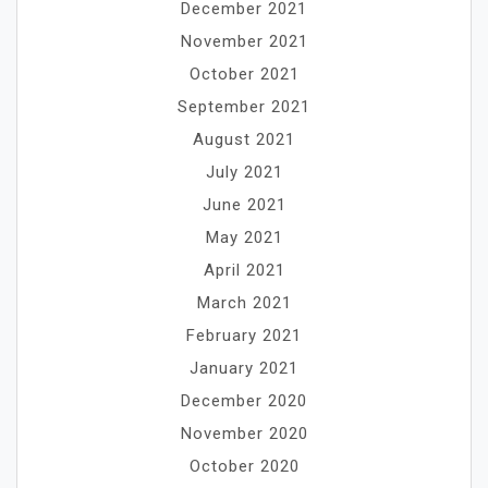
December 2021
November 2021
October 2021
September 2021
August 2021
July 2021
June 2021
May 2021
April 2021
March 2021
February 2021
January 2021
December 2020
November 2020
October 2020