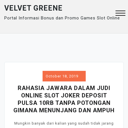
Skip
VELVET GREENE
to
Portal Informasi Bonus dan Promo Games Slot Online
content
Close
Menu
October 18, 2019
RAHASIA JAWARA DALAM JUDI
ONLINE SLOT JOKER DEPOSIT
PULSA 10RB TANPA POTONGAN
GIMANA MENUNJANG DAN AMPUH
Mungkin banyak dari kalian yang sudah tidak jarang