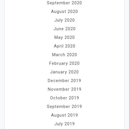
September 2020
August 2020
July 2020
June 2020
May 2020
April 2020
March 2020
February 2020
January 2020
December 2019
November 2019
October 2019
September 2019
August 2019
July 2019