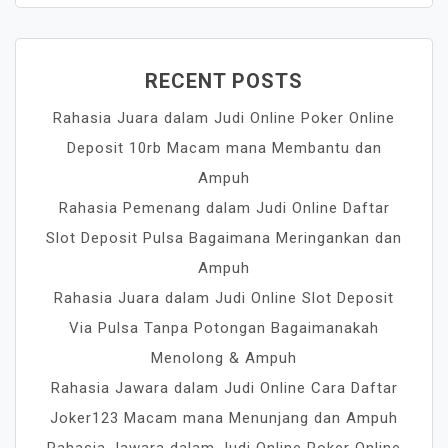
RECENT POSTS
Rahasia Juara dalam Judi Online Poker Online
Deposit 10rb Macam mana Membantu dan
Ampuh
Rahasia Pemenang dalam Judi Online Daftar
Slot Deposit Pulsa Bagaimana Meringankan dan
Ampuh
Rahasia Juara dalam Judi Online Slot Deposit
Via Pulsa Tanpa Potongan Bagaimanakah
Menolong & Ampuh
Rahasia Jawara dalam Judi Online Cara Daftar
Joker123 Macam mana Menunjang dan Ampuh
Rahasia Jawara dalam Judi Online Poker Online