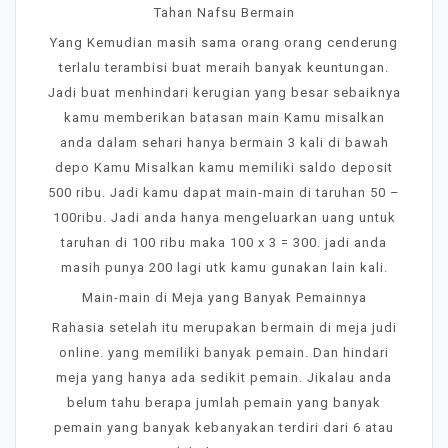
Tahan Nafsu Bermain
Yang Kemudian masih sama orang orang cenderung
terlalu terambisi buat meraih banyak keuntungan.
Jadi buat menhindari kerugian yang besar sebaiknya
kamu memberikan batasan main Kamu misalkan
anda dalam sehari hanya bermain 3 kali di bawah
depo Kamu Misalkan kamu memiliki saldo deposit
500 ribu. Jadi kamu dapat main-main di taruhan 50 –
100ribu. Jadi anda hanya mengeluarkan uang untuk
taruhan di 100 ribu maka 100 x 3 = 300. jadi anda
masih punya 200 lagi utk kamu gunakan lain kali.
Main-main di Meja yang Banyak Pemainnya
Rahasia setelah itu merupakan bermain di meja judi
online. yang memiliki banyak pemain. Dan hindari
meja yang hanya ada sedikit pemain. Jikalau anda
belum tahu berapa jumlah pemain yang banyak
pemain yang banyak kebanyakan terdiri dari 6 atau