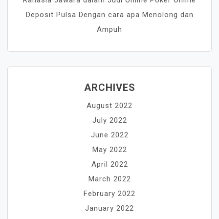
Deposit Pulsa Dengan cara apa Menolong dan
Ampuh
ARCHIVES
August 2022
July 2022
June 2022
May 2022
April 2022
March 2022
February 2022
January 2022