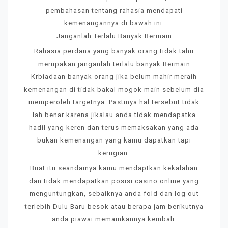
pembahasan tentang rahasia mendapati
kemenangannya di bawah ini.
Janganlah Terlalu Banyak Bermain
Rahasia perdana yang banyak orang tidak tahu
merupakan janganlah terlalu banyak Bermain
Krbiadaan banyak orang jika belum mahir meraih
kemenangan di tidak bakal mogok main sebelum dia
memperoleh targetnya. Pastinya hal tersebut tidak
lah benar karena jikalau anda tidak mendapatka
hadil yang keren dan terus memaksakan yang ada
bukan kemenangan yang kamu dapatkan tapi
kerugian.
Buat itu seandainya kamu mendaptkan kekalahan
dan tidak mendapatkan posisi casino online yang
menguntungkan, sebaiknya anda fold dan log out
terlebih Dulu Baru besok atau berapa jam berikutnya
anda piawai memainkannya kembali.