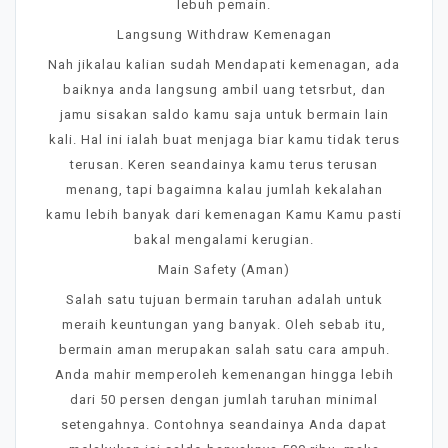
lebuh pemain.
Langsung Withdraw Kemenagan
Nah jikalau kalian sudah Mendapati kemenagan, ada
baiknya anda langsung ambil uang tetsrbut, dan
jamu sisakan saldo kamu saja untuk bermain lain
kali. Hal ini ialah buat menjaga biar kamu tidak terus
terusan. Keren seandainya kamu terus terusan
menang, tapi bagaimna kalau jumlah kekalahan
kamu lebih banyak dari kemenagan Kamu Kamu pasti
bakal mengalami kerugian.
Main Safety (Aman)
Salah satu tujuan bermain taruhan adalah untuk
meraih keuntungan yang banyak. Oleh sebab itu,
bermain aman merupakan salah satu cara ampuh.
Anda mahir memperoleh kemenangan hingga lebih
dari 50 persen dengan jumlah taruhan minimal
setengahnya. Contohnya seandainya Anda dapat