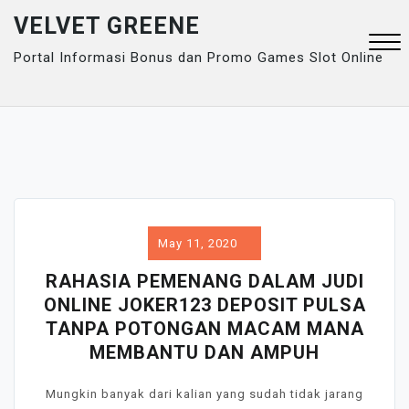
Skip
VELVET GREENE
to
Portal Informasi Bonus dan Promo Games Slot Online
content
Close
Menu
May 11, 2020
RAHASIA PEMENANG DALAM JUDI
ONLINE JOKER123 DEPOSIT PULSA
TANPA POTONGAN MACAM MANA
MEMBANTU DAN AMPUH
Mungkin banyak dari kalian yang sudah tidak jarang