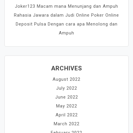
Joker123 Macam mana Menunjang dan Ampuh
Rahasia Jawara dalam Judi Online Poker Online
Deposit Pulsa Dengan cara apa Menolong dan
Ampuh
ARCHIVES
August 2022
July 2022
June 2022
May 2022
April 2022
March 2022
February 2022