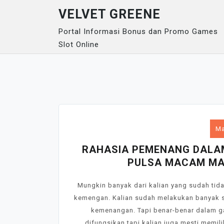
Skip
VELVET GREENE
to
Portal Informasi Bonus dan Promo Games
content
Slot Online
Ma
RAHASIA PEMENANG DALAM 
PULSA MACAM MA
Mungkin banyak dari kalian yang sudah tida
kemengan. Kalian sudah melakukan banyak str
kemenangan. Tapi benar-benar dalam game
difungsikan tapi kalian juga mesti memil