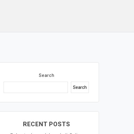
Search
Search
RECENT POSTS