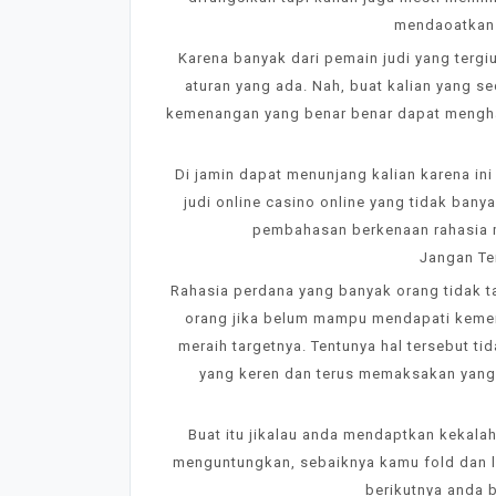
mendaoatkan 
Karena banyak dari pemain judi yang terg
aturan yang ada. Nah, buat kalian yang 
kemenangan yang benar benar dapat mengh
Di jamin dapat menunjang kalian karena i
judi online casino online yang tidak bany
pembahasan berkenaan rahasia 
Jangan Te
Rahasia perdana yang banyak orang tidak ta
orang jika belum mampu mendapati keme
meraih targetnya. Tentunya hal tersebut ti
yang keren dan terus memaksakan yan
Buat itu jikalau anda mendaptkan kekala
menguntungkan, sebaiknya kamu fold dan lo
berikutnya anda 