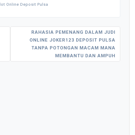
lot Online Deposit Pulsa
RAHASIA PEMENANG DALAM JUDI
ONLINE JOKER123 DEPOSIT PULSA
TANPA POTONGAN MACAM MANA
MEMBANTU DAN AMPUH